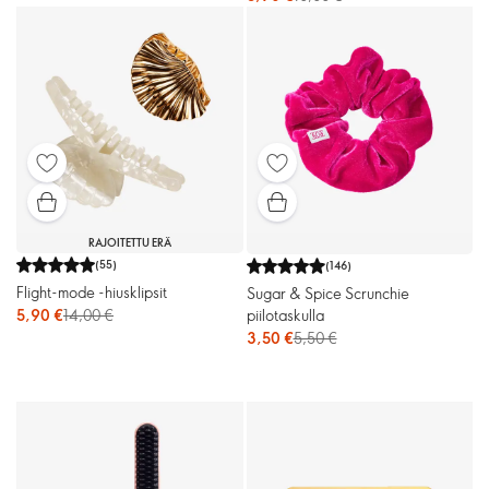
RAJOITETTU ERÄ
(
55
)
(
146
)
Flight-mode -hiusklipsit
Sugar & Spice Scrunchie
5,90 €
14,00 €
piilotaskulla
3,50 €
5,50 €