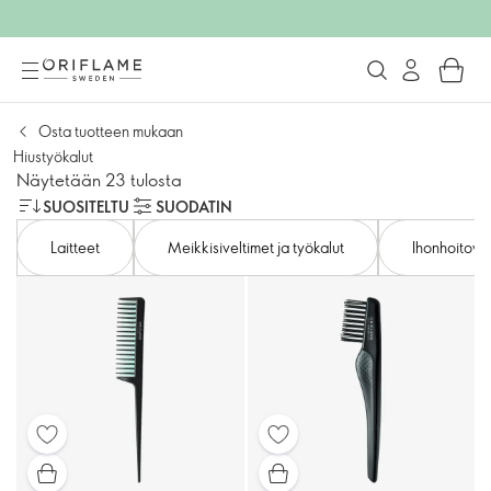
Osta tuotteen mukaan
Hiustyökalut
Näytetään 23 tulosta
SUOSITELTU
SUODATIN
Laitteet
Meikkisiveltimet ja työkalut
Ihonhoitoväl