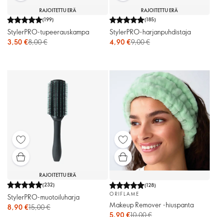
RAJOITETTU ERÄ
RAJOITETTU ERÄ
(
199
)
(
185
)
StylerPRO-tupeerauskampa
StylerPRO-harjanpuhdistaja
3,50 €
8,00 €
4,90 €
9,00 €
RAJOITETTU ERÄ
(
232
)
(
128
)
ORIFLAME
StylerPRO-muotoiluharja
Makeup Remover -hiuspanta
8,90 €
15,00 €
5,90 €
10,00 €