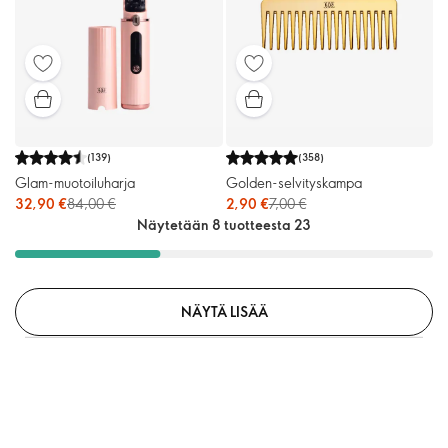
(
139
)
(
358
)
Glam-muotoiluharja
Golden-selvityskampa
32,90 €
84,00 €
2,90 €
7,00 €
Näytetään 8 tuotteesta 23
NÄYTÄ LISÄÄ