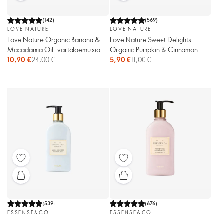
(
142
)
(
569
)
LOVE NATURE
LOVE NATURE
Love Nature Organic Banana &
Love Nature Sweet Delights
Macadamia Oil -vartaloemulsio
Organic Pumpkin & Cinnamon -
(megajumbo)
käsi- ja kokovartalovoide
10,90 €
24,00 €
5,90 €
11,00 €
(
539
)
(
676
)
ESSENSE&CO.
ESSENSE&CO.