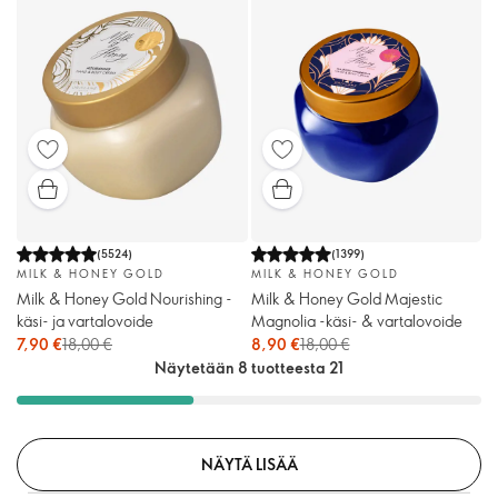
(
5524
)
(
1399
)
MILK & HONEY GOLD
MILK & HONEY GOLD
Milk & Honey Gold Nourishing -
Milk & Honey Gold Majestic
käsi- ja vartalovoide
Magnolia -käsi- & vartalovoide
7,90 €
18,00 €
8,90 €
18,00 €
Näytetään 8 tuotteesta 21
NÄYTÄ LISÄÄ