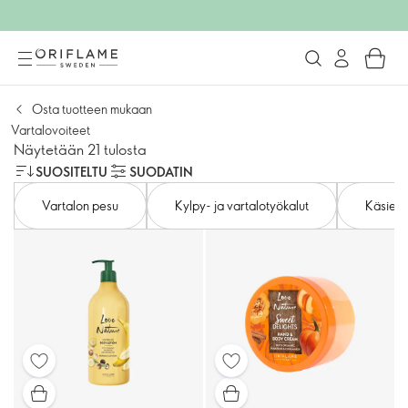
Osta tuotteen mukaan
Vartalovoiteet
Näytetään 21 tulosta
SUOSITELTU
SUODATIN
Vartalon pesu
Kylpy- ja vartalotyökalut
Käsien 