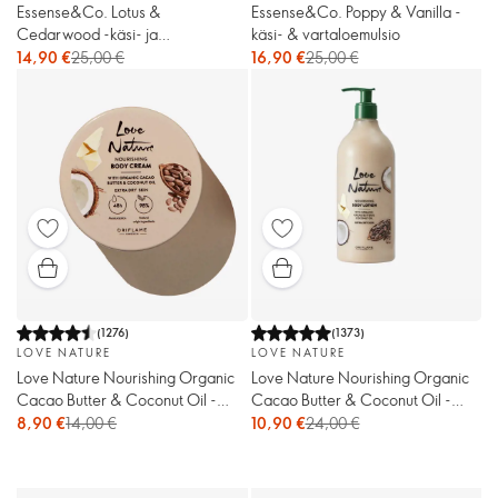
Essense&Co. Lotus &
Essense&Co. Poppy & Vanilla -
Cedarwood -käsi- ja
käsi- & vartaloemulsio
vartaloemulsio
14,90 €
25,00 €
16,90 €
25,00 €
(
1276
)
(
1373
)
LOVE NATURE
LOVE NATURE
Love Nature Nourishing Organic
Love Nature Nourishing Organic
Cacao Butter & Coconut Oil -
Cacao Butter & Coconut Oil -
vartalovoide
vartaloemulsio (megajumbo)
8,90 €
14,00 €
10,90 €
24,00 €