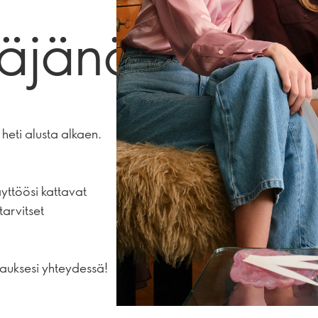
täjänä
heti alusta alkaen.
äyttöösi kattavat
tarvitset
ilauksesi yhteydessä!