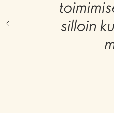
toimimis
silloin 
m