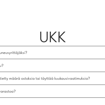
UKK
uneusyrittäjäksi?
u?
ietty määrä ostoksia tai täyttää kuukausivaatimuksia?
 varastoa?