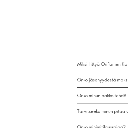
Miksi liittyä Oriflamen Ka
Onko jäsenyydestä maks
Onko minun pakko tehdä t
Tarvitseeko minun pitää
Onko minimitilausrajaa?