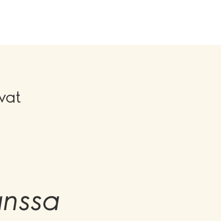
vat
anssa