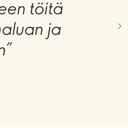
een töitä
haluan ja
n”