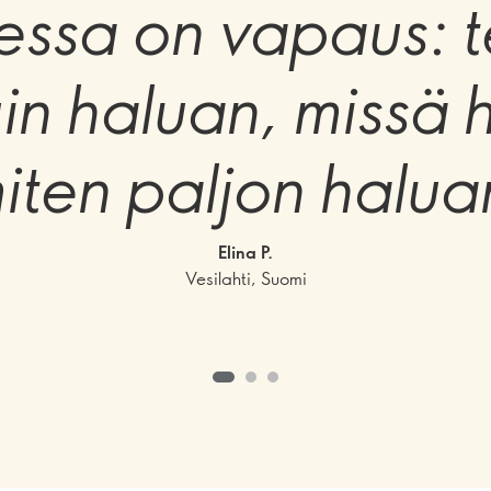
essa on vapaus: t
kuin haluan, missä 
iten paljon halua
Elina P.
Vesilahti, Suomi