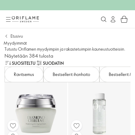
Etusivu
Myydyimmät
Tutustu Oriflamen myydyimpiin ja rakastetuimpiin kauneustuotteisiin.
Näytetään 384 tulosta
SUOSITELTU
SUODATIN
Ravitsemus
Bestsellerit ihonhoito
Bestsellerit Me