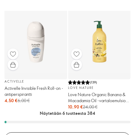
ACTIVELLE
(
139
)
Activelle Invisible Fresh Roll-on -
LOVE NATURE
antiperspirantti
Love Nature Organic Banana &
Macadamia Oil -vartaloemulsio
4,50 €
6,00 €
(megajumbo)
10,90 €
24,00 €
Näytetään 6 tuotteesta 384