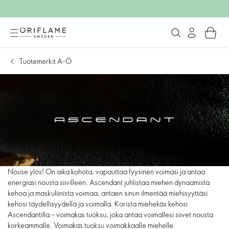
Tuotemerkit A-Ö
Nouse ylös! On aika kohota, vapauttaa fyysinen voimasi ja antaa
energiasi nousta siivilleen. Ascendant juhlistaa miehen dynaamista
kehoa ja maskuliinista voimaa, antaen sinun ilmentää miehisyyttäsi
kehosi täydellisyydellä ja voimalla. Korista miehekäs kehosi
Ascendantilla – voimakas tuoksu, joka antaa voimallesi siivet nousta
korkeammalle. Voimakas tuoksu voimakkaalle miehelle.