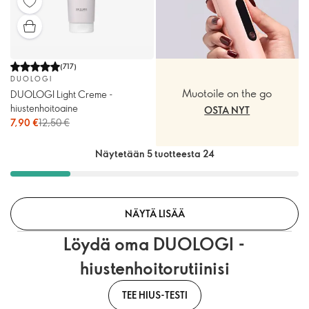
(
717
)
DUOLOGI
Muotoile on the go
DUOLOGI Light Creme -
hiustenhoitoaine
OSTA NYT
7,90 €
12,50 €
Näytetään 5 tuotteesta 24
NÄYTÄ LISÄÄ
Löydä oma DUOLOGI -
hiustenhoitorutiinisi
TEE HIUS-TESTI