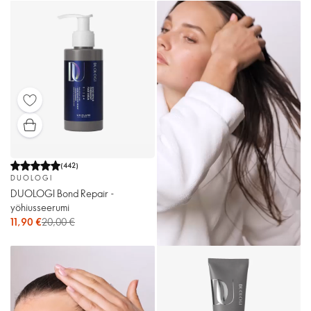
(
442
)
DUOLOGI
DUOLOGI Bond Repair -
yöhiusseerumi
11,90 €
20,00 €