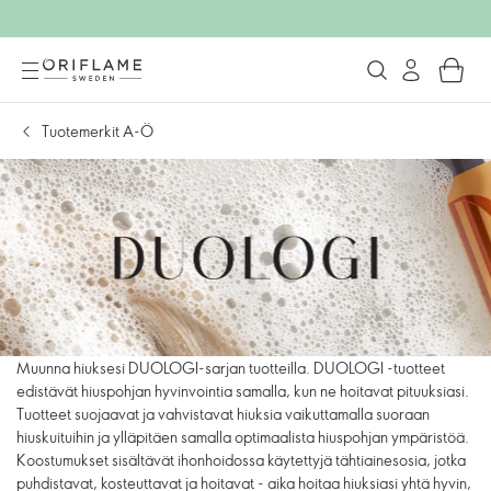
Tuotemerkit A-Ö
Muunna hiuksesi DUOLOGI-sarjan tuotteilla. DUOLOGI -tuotteet
edistävät hiuspohjan hyvinvointia samalla, kun ne hoitavat pituuksiasi.
Tuotteet suojaavat ja vahvistavat hiuksia vaikuttamalla suoraan
hiuskuituihin ja ylläpitäen samalla optimaalista hiuspohjan ympäristöä.
Koostumukset sisältävät ihonhoidossa käytettyjä tähtiainesosia, jotka
puhdistavat, kosteuttavat ja hoitavat - aika hoitaa hiuksiasi yhtä hyvin,