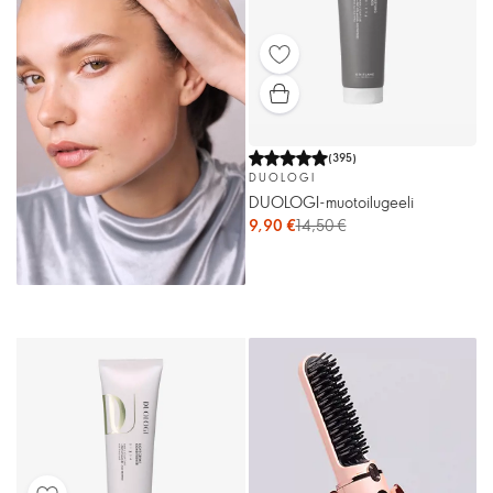
(
395
)
DUOLOGI
DUOLOGI-muotoilugeeli
9,90 €
14,50 €