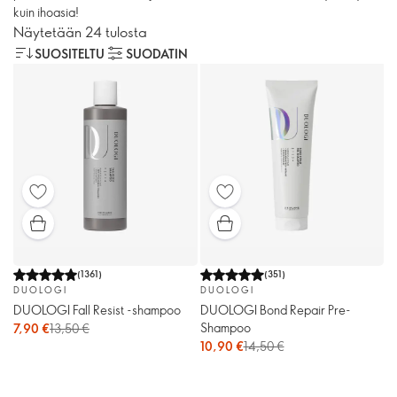
kuin ihoasia!
Näytetään 24 tulosta
SUOSITELTU
SUODATIN
(
1361
)
(
351
)
DUOLOGI
DUOLOGI
DUOLOGI Fall Resist -shampoo
DUOLOGI Bond Repair Pre-
Shampoo
7,90 €
13,50 €
10,90 €
14,50 €