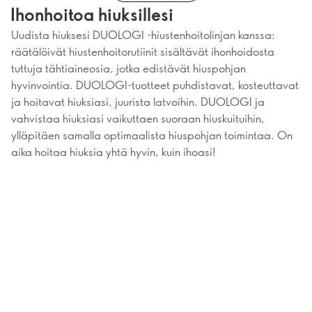
Ihonhoitoa hiuksillesi
Uudista hiuksesi DUOLOGI -hiustenhoitolinjan kanssa:
räätälöivät hiustenhoitorutiinit sisältävät ihonhoidosta
tuttuja tähtiaineosia, jotka edistävät hiuspohjan
hyvinvointia. DUOLOGI-tuotteet puhdistavat, kosteuttavat
ja hoitavat hiuksiasi, juurista latvoihin. DUOLOGI ja
vahvistaa hiuksiasi vaikuttaen suoraan hiuskuituihin,
ylläpitäen samalla optimaalista hiuspohjan toimintaa. On
aika hoitaa hiuksia yhtä hyvin, kuin ihoasi!