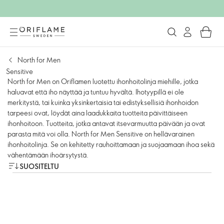
North for Men
Sensitive
North for Men on Oriflamen luotettu ihonhoitolinja miehille, jotka
haluavat että iho näyttää ja tuntuu hyvältä. Ihotyypillä ei ole
merkitystä, tai kuinka yksinkertaisia tai edistyksellisiä ihonhoidon
tarpeesi ovat, löydät aina laadukkaita tuotteita päivittäiseen
ihonhoitoon. Tuotteita, jotka antavat itsevarmuutta päivään ja ovat
parasta mitä voi olla. North for Men Sensitive on hellävarainen
ihonhoitolinja. Se on kehitetty rauhoittamaan ja suojaamaan ihoa sekä
vähentämään ihoärsytystä.
SUOSITELTU