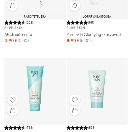
RAJOITETTU ERÄ
LOPPU VARASTOSTA
(
202
)
(
811
)
PURE SKIN
PURE SKIN
Mustapäärauta
Pure Skin Clarifying -kasvovesi
3,90 €
10,00 €
8,90 €
15,00 €
(
735
)
(
538
)