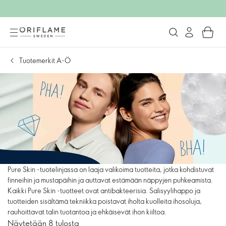
Tuotemerkit A-Ö
Pure Skin -tuotelinjassa on laaja valikoima tuotteita, jotka kohdistuvat
finneihin ja mustapäihin ja auttavat estämään näppyjen puhkeamista.
Kaikki Pure Skin -tuotteet ovat antibakteerisia. Salisyylihappo ja
tuotteiden sisältämä tekniikka poistavat iholta kuolleita ihosoluja,
rauhoittavat talin tuotantoa ja ehkäisevät ihon kiiltoa.
Näytetään 8 tulosta