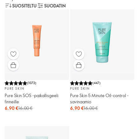
SUOSITELTU
SUODATIN
(
1072
)
(
447
)
PURE SKIN
PURE SKIN
Pure Skin SOS -paikallisgeeli
Pure Skin 5 Minute Oil-control -
finneille
savinaamio
6,90 €
16,00 €
6,90 €
16,00 €