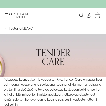
Tuotemerkit A-Ö
Rakastettu kauneusikoni jo vuodesta 1970, Tender Care on pitää ihosi
pehmeänä, joustavana ja suojattuna. Luonnonöljyjä, mehiläisvahaa ja
E-vitamiinia sisältävä hoitovoide palauttaa kosteuden kuiville huulille
ja iholle. Liity miljoonien ihmisten joukkoon, jotka ovat rakastuneet
tämän suloisen hoitovoiteen taikaan ja sen, uusiin vastustamattomiin
tuoksuihin.