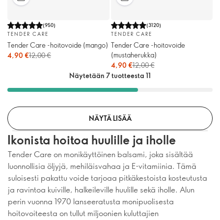
(
950
)
(
3120
)
TENDER CARE
TENDER CARE
Tender Care -hoitovoide (mango)
Tender Care -hoitovoide
(mustaherukka)
4,90 €
12,00 €
4,90 €
12,00 €
Näytetään 7 tuotteesta 11
NÄYTÄ LISÄÄ
Ikonista hoitoa huulille ja iholle
Tender Care on monikäyttöinen balsami, joka sisältää
luonnollisia öljyjä, mehiläisvahaa ja E-vitamiinia. Tämä
suloisesti pakattu voide tarjoaa pitkäkestoista kosteutusta
ja ravintoa kuiville, halkeileville huulille sekä iholle. Alun
perin vuonna 1970 lanseeratusta monipuolisesta
hoitovoiteesta on tullut miljoonien kuluttajien