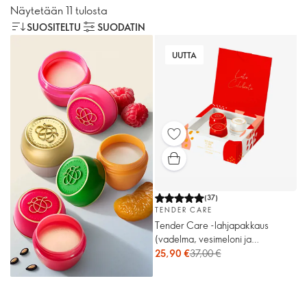
Näytetään 11 tulosta
SUOSITELTU
SUODATIN
UUTTA
(
37
)
TENDER CARE
Tender Care -lahjapakkaus
(vadelma, vesimeloni ja
hajusteeton)
25,90 €
37,00 €