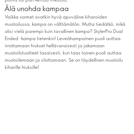
Älä unohda kampaa
Vaikka sormet ovatkin hyvä apuväline kiharoiden
muotoilussa, kampa on välttämätön. Mutta tiedätkö, mikä
olisi vielä parempi kuin tavallinen kampa? StylerPro Dual
Ended -kampa tietenkin! Leveähampainen puoli auttaa
irrottamaan hiukset hellävaraisesti ja jakamaan
muotoilutuotteet tasaisesti, kun taas toinen puoli auttaa
muotoilemaan ja silottamaan. Se on täydellinen muotoilu
kiharille hiuksille!