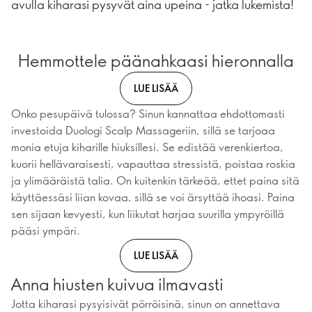
avulla kiharasi pysyvät aina upeina - jatka lukemista!
Hemmottele päänahkaasi hieronnalla
LUE LISÄÄ
Onko pesupäivä tulossa? Sinun kannattaa ehdottomasti
investoida Duologi Scalp Massageriin, sillä se tarjoaa
monia etuja kiharille hiuksillesi. Se edistää verenkiertoa,
kuorii hellävaraisesti, vapauttaa stressistä, poistaa roskia
ja ylimääräistä talia. On kuitenkin tärkeää, ettet paina sitä
käyttäessäsi liian kovaa, sillä se voi ärsyttää ihoasi. Paina
sen sijaan kevyesti, kun liikutat harjaa suurilla ympyröillä
pääsi ympäri.
LUE LISÄÄ
Anna hiusten kuivua ilmavasti
Jotta kiharasi pysyisivät pörröisinä, sinun on annettava