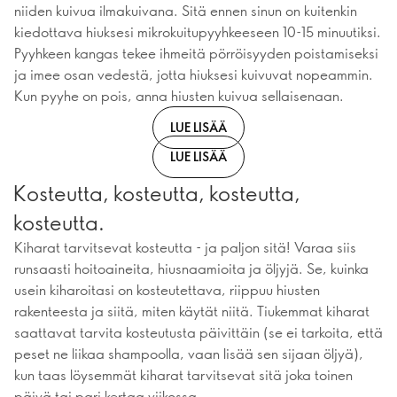
niiden kuivua ilmakuivana. Sitä ennen sinun on kuitenkin
kiedottava hiuksesi mikrokuitupyyhkeeseen 10-15 minuutiksi.
Pyyhkeen kangas tekee ihmeitä pörröisyyden poistamiseksi
ja imee osan vedestä, jotta hiuksesi kuivuvat nopeammin.
Kun pyyhe on pois, anna hiusten kuivua sellaisenaan.
LUE LISÄÄ
LUE LISÄÄ
Kosteutta, kosteutta, kosteutta,
kosteutta.
Kiharat tarvitsevat kosteutta - ja paljon sitä! Varaa siis
runsaasti hoitoaineita, hiusnaamioita ja öljyjä. Se, kuinka
usein kiharoitasi on kosteutettava, riippuu hiusten
rakenteesta ja siitä, miten käytät niitä. Tiukemmat kiharat
saattavat tarvita kosteutusta päivittäin (se ei tarkoita, että
peset ne liikaa shampoolla, vaan lisää sen sijaan öljyä),
kun taas löysemmät kiharat tarvitsevat sitä joka toinen
päivä tai pari kertaa viikossa.