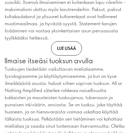
suosikki. Itsensä ilmaiseminen ei kuitenkaan lopu väreihin -
maksimalismi ulottuu myös korutrendeihin. Paksut, paksut
kultakaulakorut ja ylisuuret kultarenkaat ovat hallinneet
muotimaailmaa, ja hyvästä syystä. Statement-korujen
lisääminen voi nostaa yksinkertaisen asun perusasusta
tyylikkääksi hetkessä.
LUE LISÄÄ
Ilmaise itseäsi tuoksun avulla
Tuoksujen tiedetään vaikuttavan mielialaamme,
fysiologiaamme ja käyttäytymiseemme, ja kun on kyse
ilmeikkäästä asusta, haluat siihen sopivan tuoksun. All or
Nothing Amplified säteilee rohkeaa naisellisuutta
kukkaisten ja mausteisten tuoksujensa, tuberoosin ja
punaisen inkiväärin, ansiosta. Se on tuoksu, joka täyttää
huoneen, ja on hienovaraista voimaa uskaltaa käyttää
tällaista tuoksua. Pelkästään sen tietäminen voi kohottaa
mielialaa ja saada sinut tuntemaan itsevarmuutta. Oletko
valmis hyppäämään trendin kelkkaan ja olemaan kaikkein