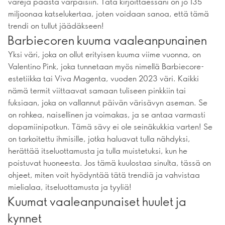
värejä päästä varpaisiin. Tätä kirjoittaessani on jo 135
miljoonaa katselukertaa, joten voidaan sanoa, että tämä
trendi on tullut jäädäkseen!
Barbiecoren kuuma vaaleanpunainen
Yksi väri, joka on ollut erityisen kuuma viime vuonna, on
Valentino Pink, joka tunnetaan myös nimellä Barbiecore-
estetiikka tai Viva Magenta, vuoden 2023 väri. Kaikki
nämä termit viittaavat samaan tuliseen pinkkiin tai
fuksiaan, joka on vallannut päivän värisävyn aseman. Se
on rohkea, naisellinen ja voimakas, ja se antaa varmasti
dopamiinipotkun. Tämä sävy ei ole seinäkukkia varten! Se
on tarkoitettu ihmisille, jotka haluavat tulla nähdyksi,
herättää itseluottamusta ja tulla muistetuksi, kun he
poistuvat huoneesta. Jos tämä kuulostaa sinulta, tässä on
ohjeet, miten voit hyödyntää tätä trendiä ja vahvistaa
mielialaa, itseluottamusta ja tyyliä!
Kuumat vaaleanpunaiset huulet ja
kynnet