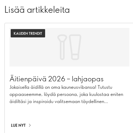
Lisää artikkeleita
KAUDEN TRENDIT
Äitienpäivä 2026 – lahjaopas
Jokaisella äidillä on oma kauneusvibansa! Tutustu
oppaaseemme, löydä persoona, joka kuulostaa eniten
äidiltäsi ja inspiroidu valitsemaan täydellinen
kauneuslahja.
LUE NYT