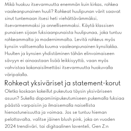
Mikä huokuu itsevarmuutta enemmän kuin kirkas, rohkea
vaaleanpunainen huuli? Rohkeat huulipunan värit saavat
sinut tuntemaan itsesi heti viehättävämmäksi,
itsevarmemmaksi ja onnellisemmaksi. Käytä klassisen
punaisen sijaan fuksiaanpunaista huulipunaa, joka tuntuu
rohkeammalta ja modernimmalta. Levitä rohkeus myös
kynsiin valitsemalla kuuma vaaleanpunainen kynsilakka.
Huulten ja kynsien yhdistäminen tähän elinvoimaiseen
sävyyn ei ainoastaan lisää leikkisyyttä, vaan myös
vahvistaa kokonaisilmettäsi itsevarmuutta huokuvalla
väripalalla.
Rohkeat yksiväriset ja statement-korut
Oletko koskaan kokeillut pukeutua täysin yksiväriseen
asuun? Sukella dopamiinipukeutumiseen pukemalla fuksiaa
päästä varpaisiin ja ilmaisemalla naisellista
hienostuneisuutta ja voimaa. Jos se tuntuu hieman
pelottavalta, valitse jäinen blush pink, joka on vuoden
2024 trendiväri, tai digitaalinen laventeli, Gen Z:n