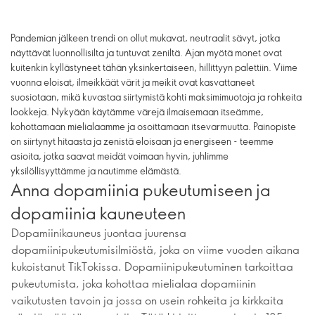
Pandemian jälkeen trendi on ollut mukavat, neutraalit sävyt, jotka
näyttävät luonnollisilta ja tuntuvat zeniltä. Ajan myötä monet ovat
kuitenkin kyllästyneet tähän yksinkertaiseen, hillittyyn palettiin. Viime
vuonna eloisat, ilmeikkäät värit ja meikit ovat kasvattaneet
suosiotaan, mikä kuvastaa siirtymistä kohti maksimimuotoja ja rohkeita
lookkeja. Nykyään käytämme värejä ilmaisemaan itseämme,
kohottamaan mielialaamme ja osoittamaan itsevarmuutta. Painopiste
on siirtynyt hitaasta ja zenistä eloisaan ja energiseen - teemme
asioita, jotka saavat meidät voimaan hyvin, juhlimme
yksilöllisyyttämme ja nautimme elämästä.
Anna dopamiinia pukeutumiseen ja
dopamiinia kauneuteen
Dopamiinikauneus juontaa juurensa
dopamiinipukeutumisilmiöstä, joka on viime vuoden aikana
kukoistanut TikTokissa. Dopamiinipukeutuminen tarkoittaa
pukeutumista, joka kohottaa mielialaa dopamiinin
vaikutusten tavoin ja jossa on usein rohkeita ja kirkkaita