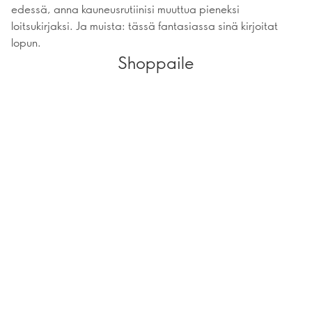
edessä, anna kauneusrutiinisi muuttua pieneksi
loitsukirjaksi. Ja muista: tässä fantasiassa sinä kirjoitat
lopun.
Shoppaile