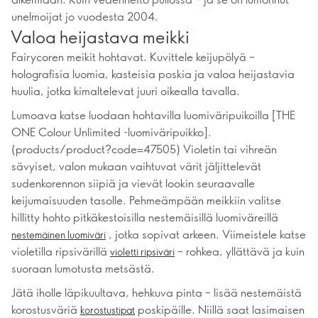
unelmoijat jo vuodesta 2004.
Valoa heijastava meikki
Fairycoren meikit hohtavat. Kuvittele keijupölyä –
holografisia luomia, kasteisia poskia ja valoa heijastavia
huulia, jotka kimaltelevat juuri oikealla tavalla.
Lumoava katse luodaan hohtavilla luomiväripuikoilla [THE
ONE Colour Unlimited -luomiväripuikko].
(products/product?code=47505) Violetin tai vihreän
sävyiset, valon mukaan vaihtuvat värit jäljittelevät
sudenkorennon siipiä ja vievät lookin seuraavalle
keijumaisuuden tasolle. Pehmeämpään meikkiin valitse
hillitty hohto pitkäkestoisilla nestemäisillä luomiväreillä
, jotka sopivat arkeen. Viimeistele katse
nestemäinen luomiväri
violetilla ripsivärillä
– rohkea, yllättävä ja kuin
violetti ripsiväri
suoraan lumotusta metsästä.
Jätä iholle läpikuultava, hehkuva pinta – lisää nestemäistä
korostusväriä
poskipäille. Niillä saat lasimaisen
korostustipat