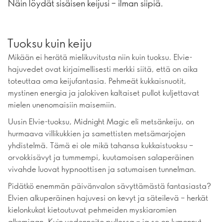
Näin löydät sisäisen keijusi – ilman siipiä.
Tuoksu kuin keiju
Mikään ei herätä mielikuvitusta niin kuin tuoksu. Elvie-
hajuvedet ovat kirjaimellisesti merkki siitä, että on aika
toteuttaa oma keijufantasia. Pehmeät kukkaisnuotit,
mystinen energia ja jalokiven kaltaiset pullot kuljettavat
mielen unenomaisiin maisemiin.
Uusin Elvie-tuoksu, Midnight Magic eli metsänkeiju, on
hurmaava villikukkien ja samettisten metsämarjojen
yhdistelmä. Tämä ei ole mikä tahansa kukkaistuoksu –
orvokkisävyt ja tummempi, kuutamoisen salaperäinen
vivahde luovat hypnoottisen ja satumaisen tunnelman.
Pidätkö enemmän päivänvalon sävyttämästä fantasiasta?
Elvien alkuperäinen hajuvesi on kevyt ja säteilevä – herkät
kielonkukat kietoutuvat pehmeiden myskiaromien
alkemiaan. Kuin vedenneito pullossa – ja se on lumonnut