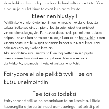
ihon hehkun. Levitä lopuksi huulille huulikiiltoa
. Yksi
huulikiilto
sipaisu ja huulet kimaltelevat kuin aamukaste.
Eteerinen hiustyyli
Mikään keiju ei ole täydellinen ilman hulmuavia hiuksia ja ripausta
taikaa. Sotkuiset laineet, pienet letit ja satumaiset hiuskoristeet
viimeistelevät keijutyylin. Perhoshiusklipsit
hiusklipsit
tekevät lookista
helpon – ensin silota pörröiset hiukset ja lisää kiiltoa
hoitosuihke
, sitten
kiinnitä pastelliset hiusklipsit pitämään laineet puoliksi auki tai lisää
helmimäisiä yksityiskohtia letteihin.
Älä unohda tuoksua – suihkauta Elvie-hajuvettä hiuksiin ja jätä
unenomaisen ihana tuoksuvana jälkeesi. Tämä on se pieni
yksityiskohta, jota moderni keiju ei koskaan unohtaisi.
Fairycore ei ole pelkkä tyyli – se on
kutsu unelmointiin
Tee taika todeksi
Fairycore-estetiikka on omanlaisen taian luomista. Liitele
kaupungilla arjessa tai nauti aamuauringon säteistä peilin