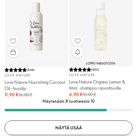
LOPPU VARASTOSTA
(
652
)
(
544
)
LOVE NATURE
LOVE NATURE
Love Nature Organic Lemon &
Love Nature Nourishing Coconut
Mint -shampoo rasvoittuville
Oil -hiusöljy
hiuksille
6,90 €
10,00 €
11,90 €
16,00 €
Näytetään 8 tuotteesta 10
NÄYTÄ LISÄÄ