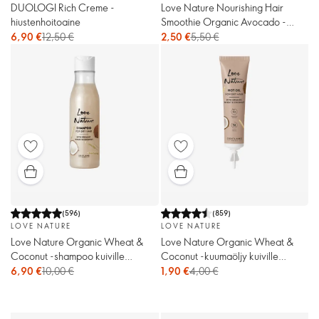
DUOLOGI Rich Creme -
Love Nature Nourishing Hair
hiustenhoitoaine
Smoothie Organic Avocado -
hiusnaamio
6,90 €
12,50 €
2,50 €
5,50 €
(
596
)
(
859
)
LOVE NATURE
LOVE NATURE
Love Nature Organic Wheat &
Love Nature Organic Wheat &
Coconut -shampoo kuiville
Coconut -kuumaöljy kuiville
hiuksille
hiuksille
6,90 €
10,00 €
1,90 €
4,00 €