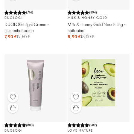
(
716
)
(
394
)
DUOLOGI
MILK & HONEY GOLD
DUOLOGI Light Creme -
Milk & Honey Gold Nourishing -
hiustenhoitoaine
hoitoaine
7,90 €
12,50 €
8,90 €
13,00 €
(
883
)
(
582
)
DUOLOGI
LOVE NATURE