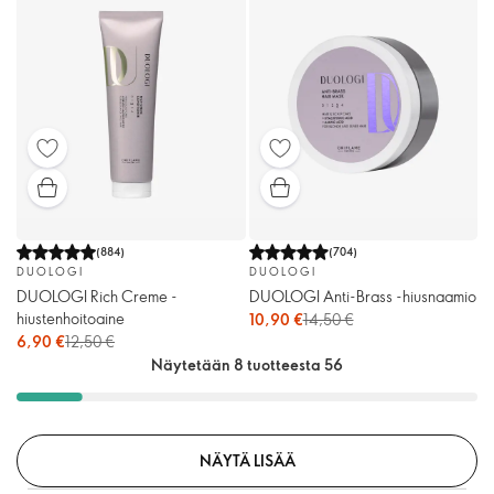
(
884
)
(
704
)
DUOLOGI
DUOLOGI
DUOLOGI Rich Creme -
DUOLOGI Anti-Brass -hiusnaamio
hiustenhoitoaine
10,90 €
14,50 €
6,90 €
12,50 €
Näytetään 8 tuotteesta 56
NÄYTÄ LISÄÄ