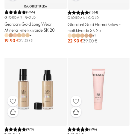
RAJOITETTU ERÄ
(
1655
)
(
1364
)
GIORDANI GOLD
GIORDANI GOLD
Giordani Gold Long Wear
Giordani Gold Eternal Glow -
Mineral -meikkivoide SK 20
meikkivoide SK 25
+
1
+
1
19,90 €
32,00 €
22,90 €
39,00 €
(
970
)
(
596
)