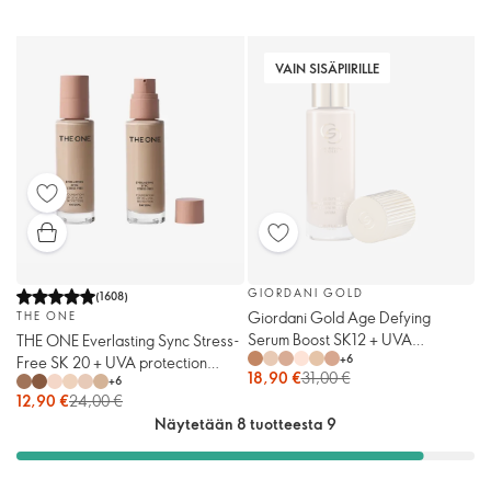
VAIN SISÄPIIRILLE
GIORDANI GOLD
(
1608
)
Giordani Gold Age Defying
THE ONE
Serum Boost SK12 + UVA
THE ONE Everlasting Sync Stress-
+
6
Protection -meikkivoide
Free SK 20 + UVA protection
18,90 €
31,00 €
+
6
Natural -meikkivoide
12,90 €
24,00 €
Näytetään 8 tuotteesta 9