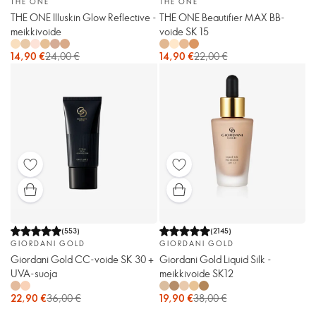
THE ONE
THE ONE
THE ONE Illuskin Glow Reflective -
THE ONE Beautifier MAX BB-
meikkivoide
voide SK 15
14,90 €
24,00 €
14,90 €
22,00 €
(
553
)
(
2145
)
GIORDANI GOLD
GIORDANI GOLD
Giordani Gold CC-voide SK 30 +
Giordani Gold Liquid Silk -
UVA-suoja
meikkivoide SK12
22,90 €
36,00 €
19,90 €
38,00 €