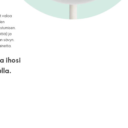
t valoa
den
ostumisen.
tiä) ja
an sävyn.
inetta.
a ihosi
lla.