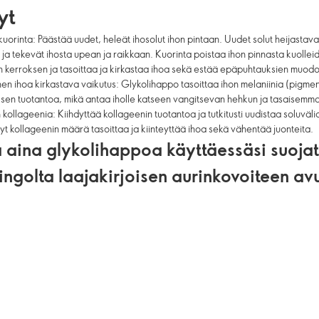
yt
uorinta: Päästää uudet, heleät ihosolut ihon pintaan. Uudet solut heijastava
i ja tekevät ihosta upean ja raikkaan. Kuorinta poistaa ihon pinnasta kuollei
n kerroksen ja tasoittaa ja kirkastaa ihoa sekä estää epäpuhtauksien muod
en ihoa kirkastava vaikutus: Glykolihappo tasoittaa ihon melaniinia (pigment
sen tuotantoa, mikä antaa iholle katseen vangitsevan hehkun ja tasaisemm
ollageenia: Kiihdyttää kollageenin tuotantoa ja tutkitusti uudistaa soluvälia
yt kollageenin määrä tasoittaa ja kiinteyttää ihoa sekä vähentää juonteita.
 aina glykolihappoa käyttäessäsi suojat
ingolta laajakirjoisen aurinkovoiteen avu