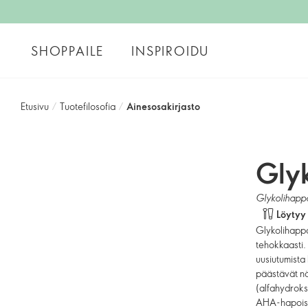
SHOPPAILE
INSPIROIDU
Etusivu
/
Tuotefilosofia
/
Ainesosakirjasto
Gly
Glykolihapp
Löytyy
Glykolihappo
tehokkaasti.
uusiutumista 
päästävät nä
(alfahydrok
AHA-hapoista