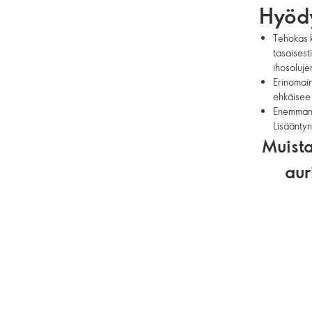
Hyöd
Tehokas k
tasaisest
ihosoluje
Erinomain
ehkäisee 
Enemmän k
Lisääntyn
Muista
aur