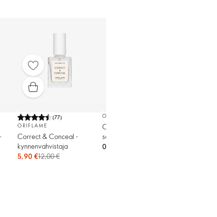
OPTIMALS
(
77
)
Opt Optimals Even Out -
ORIFLAME
seerumi (näyte)
-
Correct & Conceal -
kynnenvahvistaja
0,40 €
5,90 €
12,00 €