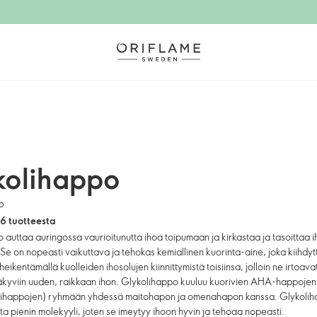
kolihappo
o
 6 tuotteesta
 auttaa auringossa vaurioitunutta ihoa toipumaan ja kirkastaa ja tasoittaa 
 Se on nopeasti vaikuttava ja tehokas kemiallinen kuorinta-aine, joka kiihdyt
heikentämällä kuolleiden ihosolujen kiinnittymistä toisiinsa, jolloin ne irtoavat
kyviin uuden, raikkaan ihon. Glykolihappo kuuluu kuorivien AHA-happojen
sihappojen) ryhmään yhdessä maitohapon ja omenahapon kanssa. Glykolih
 pienin molekyyli, joten se imeytyy ihoon hyvin ja tehoaa nopeasti.