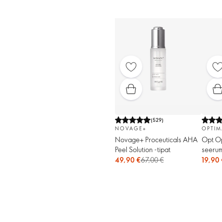
(
529
)
NOVAGE+
OPTIM
Novage+ Proceuticals AHA
Opt Op
Peel Solution -tipat
seerum
49,90 €
67,00 €
19,90 