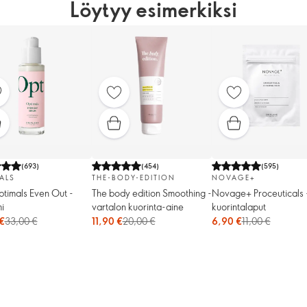
Löytyy esimerkiksi
(
693
)
(
454
)
(
595
)
ALS
THE-BODY-EDITION
NOVAGE+
timals Even Out -
The body edition Smoothing -
Novage+ Proceuticals 
i
vartalon kuorinta-aine
kuorintalaput
€
33,00 €
11,90 €
20,00 €
6,90 €
11,00 €