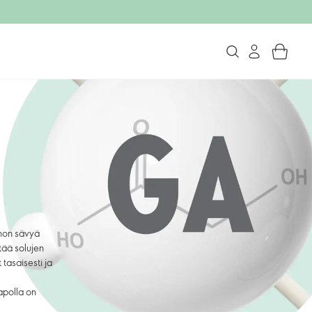
ihon sävyä
tää solujen
 tasaisesti ja
apolla on