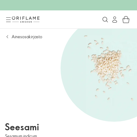
Ainesosakirjasto
Seesami
Sesamum indicum