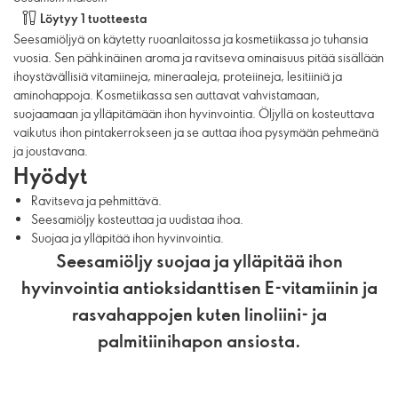
Löytyy 1 tuotteesta
Seesamiöljyä on käytetty ruoanlaitossa ja kosmetiikassa jo tuhansia
vuosia. Sen pähkinäinen aroma ja ravitseva ominaisuus pitää sisällään
ihoystävällisiä vitamiineja, mineraaleja, proteiineja, lesitiiniä ja
aminohappoja. Kosmetiikassa sen auttavat vahvistamaan,
suojaamaan ja ylläpitämään ihon hyvinvointia. Öljyllä on kosteuttava
vaikutus ihon pintakerrokseen ja se auttaa ihoa pysymään pehmeänä
ja joustavana.
Hyödyt
Ravitseva ja pehmittävä.
Seesamiöljy kosteuttaa ja uudistaa ihoa.
Suojaa ja ylläpitää ihon hyvinvointia.
Seesamiöljy suojaa ja ylläpitää ihon
hyvinvointia antioksidanttisen E-vitamiinin ja
rasvahappojen kuten linoliini- ja
palmitiinihapon ansiosta.