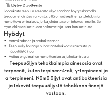
Löytyy 2 tuotteesta
Laadukasta teepuun eteeristä öljyä saadaan höyrytislaamalla
teepuun lehdistä ja varvuista. Sillä on antiseptinen ja tulehduksia
rauhoittava ominaisuus, jonka johdosta se on tehokas finneille. Se
myös ehkäisee kosteuden haihtumista ja lisää ihon kosteutta.
Hyödyt
Antimikrobinen ja antibakteerinen.
Teepuuöljy hoitaa ja puhdistaa tehokkaasti rasvaista ja
näppyläistä ihoa.
Auttaa ongelmaihon rauhoittamisessa ja hoitamisessa.
Teepuuöljyn tehokkaimpia ainesosia ovat
terpeenit, kuten terpinen-4-oli, γ-terpineeni ja
α-terpineeni. Nämä öljyt ovat antibakteerisia
ja tekevät teepuuöljystä tehokkaan finnejä
vastaan.