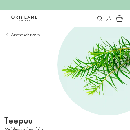
Ainesosakirjasto
Teepuu
Melaleuca alternifolia