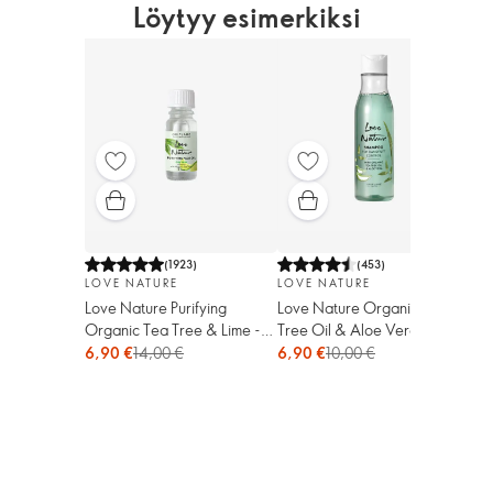
Löytyy esimerkiksi
(
1923
)
(
453
)
LOVE NATURE
LOVE NATURE
Love Nature Purifying
Love Nature Organic Tea
Organic Tea Tree & Lime -
Tree Oil & Aloe Vera -
hoitoöljy
hilseshampoo
6,90 €
14,00 €
6,90 €
10,00 €