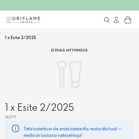
1 x Esite 2/2025
EI ENÄÄ MYYNNISSÄ
1 x Esite 2/2025
152771
Tätä tuotetta ei ole enää saatavilla, mutta älä huoli —
meillä on loistavia vaihtoehtoja!