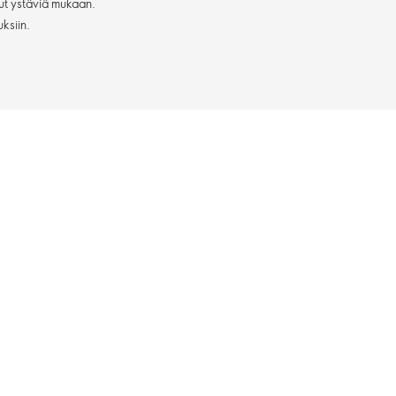
ut ystäviä mukaan.
uksiin.