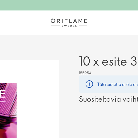
10 x esite
155954
Tätä tuotetta ei ole en
Suositeltavia vaih