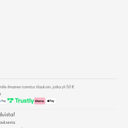
lle ilmainen toimitus tilauksiin, jotka yli 50 €
ä
duista!
auksesta.