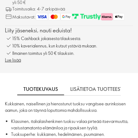
yli 50 €
Toimitusaika: 4-7 arkipäivää
Maksutavat:
Liity jäseneksi, nauti eduista!
15% Cashback jokaisesta tilauksesta.
10% kaverialennus, kun kutsut ystäviä mukaan.
Ilmainen toimitus yli 50 € tilauksiin.
Lue lisää
TUOTEKUVAUS
LISÄTIETOA TUOTTEESTA
Kukkainen, naisellinen ja hienostunut tuoksu vangitsee aurinkoisen
aamun, joka on täynnä loputtomia mahdollisuuksia.
Klassinen, italialaishenkinen tuoksu valaa pirteää itsevarmuutta,
vastustamatonta elämäniloa ja ripauksen tyyliä.
Tuoksuperhe: kukkainen, hedelmäinen, puumainen.