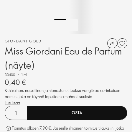
GIORDANI GOLD
Miss Giordani Eau de Parfum
(näyte)
30400
1 ml.
0,40 €
Kukkainen, naisellinen ja hienostunut tuoksu vangitsee aurinkoisen
aamun, joka on täynnä loputtomia mahdollisuuksia.
Lue lisää
OSTA
Toimitus alkaen 7,90 €. Jäsenille ilmainen toimitus tilauksiin, jotka