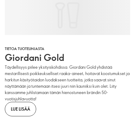
TIETOA TUOTELINJASTA
Giordani Gold
Täydellisyys piilee yksityiskohdissa. Giordani Gold yhdistää
mestarillisesti poikkeukselliset raaka-aineet, hoitavat koostumukset ja
harkitun käsityötaidon luodakseen tuotteita, jotka saavat sinut
näyttämään ja tuntemaan itsesi juuri niin kauniiksi kuin olet. Liity
kanssamme juhlistamaan tämän hienostuneen brändin 50-
vuotisjuhlavuotta!
LUE LISÄÄ