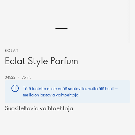
ECLAT
Eclat Style Parfum
34522
75 ml.
Tätä tuotetta ei ole enää saatavilla, mutta älä huoli —
meillä on loistavia vaihtoehtoja!
Suositeltavia vaihtoehtoja