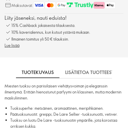
Maksutavat:
Liity jäseneksi, nauti eduista!
15% Cashback jokaisesta tilauksesta.
10% kaverialennus, kun kutsut ystäviä mukaan.
Ilmainen toimitus yli 50 € tilauksiin.
Lue lisää
TUOTEKUVAUS
LISÄTIETOA TUOTTEESTA
Miesten tuoksu on pariisilaisen viehätysvoiman ja eleganssin
ilmentymä. Erittäin hienostunut parfyymi on klassinen, mutta modernin
maskuliininen.
Tuoksuperhe: metsäinen, aromaattinen, meripihkainen.
Päätuoksunuotit: greippi, De Laire Sellier -tuoksunuotti, vetiver.
Tuoksu on luotu De Laire -tuoksunuotin ympärille, jota korostaa
orriksen kukka.