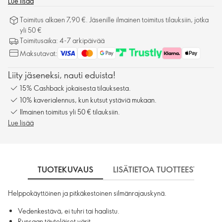
Lue lisää
Toimitus alkaen 7,90 €. Jäsenille ilmainen toimitus tilauksiin, jotka
yli 50 €
Toimitusaika: 4-7 arkipäivää
Maksutavat:
Liity jäseneksi, nauti eduista!
15% Cashback jokaisesta tilauksesta.
10% kaverialennus, kun kutsut ystäviä mukaan.
Ilmainen toimitus yli 50 € tilauksiin.
Lue lisää
TUOTEKUVAUS
LISÄTIETOA TUOTTEESTA
Helppokäyttöinen ja pitkäkestoinen silmänrajauskynä.
Vedenkestävä, ei tuhri tai haalistu.
Runsaan täyteläiset värit.