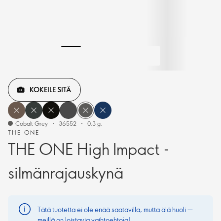
KOKEILE SITÄ
Cobalt Grey
36552
0.3 g.
THE ONE
THE ONE High Impact -
silmänrajauskynä
Tätä tuotetta ei ole enää saatavilla, mutta älä huoli —
meillä on loistavia vaihtoehtoja!