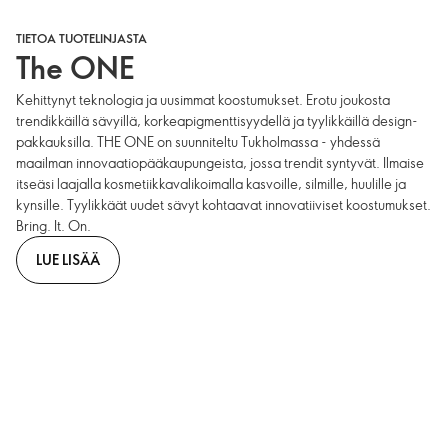
TIETOA TUOTELINJASTA
The ONE
Kehittynyt teknologia ja uusimmat koostumukset. Erotu joukosta
trendikkäillä sävyillä, korkeapigmenttisyydellä ja tyylikkäillä design-
pakkauksilla. THE ONE on suunniteltu Tukholmassa - yhdessä
maailman innovaatiopääkaupungeista, jossa trendit syntyvät. Ilmaise
itseäsi laajalla kosmetiikkavalikoimalla kasvoille, silmille, huulille ja
kynsille. Tyylikkäät uudet sävyt kohtaavat innovatiiviset koostumukset.
Bring. It. On.
LUE LISÄÄ