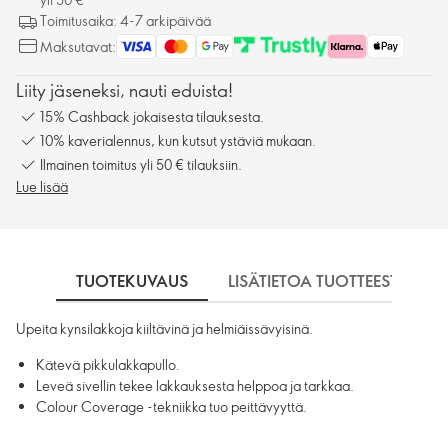
Toimitusaika: 4-7 arkipäivää
Maksutavat:
Liity jäseneksi, nauti eduista!
15% Cashback jokaisesta tilauksesta.
10% kaverialennus, kun kutsut ystäviä mukaan.
Ilmainen toimitus yli 50 € tilauksiin.
Lue lisää
TUOTEKUVAUS
LISÄTIETOA TUOTTEESTA
Upeita kynsilakkoja kiiltävinä ja helmiäissävyisinä.
Kätevä pikkulakkapullo.
Leveä sivellin tekee lakkauksesta helppoa ja tarkkaa.
Colour Coverage -tekniikka tuo peittävyyttä.