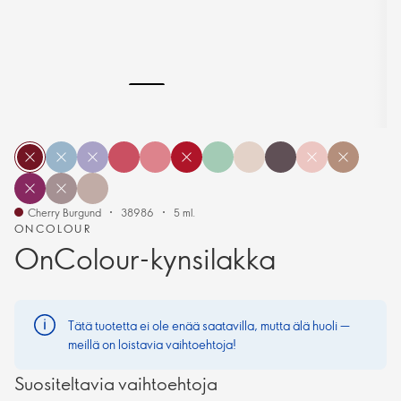
Cherry Burgund
38986
5 ml.
ONCOLOUR
OnColour-kynsilakka
Tätä tuotetta ei ole enää saatavilla, mutta älä huoli —
meillä on loistavia vaihtoehtoja!
Suositeltavia vaihtoehtoja