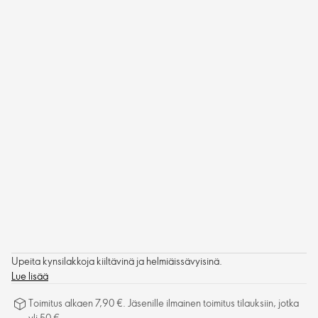
Upeita kynsilakkoja kiiltävinä ja helmiäissävyisinä.
Lue lisää
Toimitus alkaen 7,90 €. Jäsenille ilmainen toimitus tilauksiin, jotka
yli 50 €