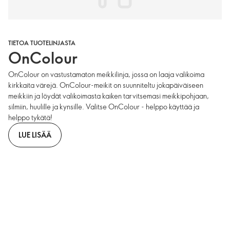
TIETOA TUOTELINJASTA
OnColour
OnColour on vastustamaton meikkilinja, jossa on laaja valikoima
kirkkaita värejä. OnColour-meikit on suunniteltu jokapäiväiseen
meikkiin ja löydät valikoimasta kaiken tarvitsemasi meikkipohjaan,
silmiin, huulille ja kynsille. Valitse OnColour - helppo käyttää ja
helppo tykätä!
LUE LISÄÄ