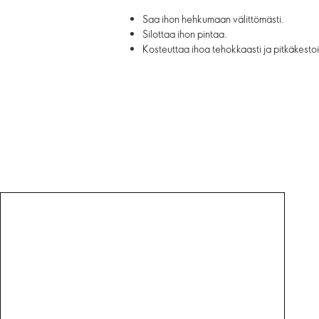
Saa ihon hehkumaan välittömästi.
Silottaa ihon pintaa.
Kosteuttaa ihoa tehokkaasti ja pitkäkestoi