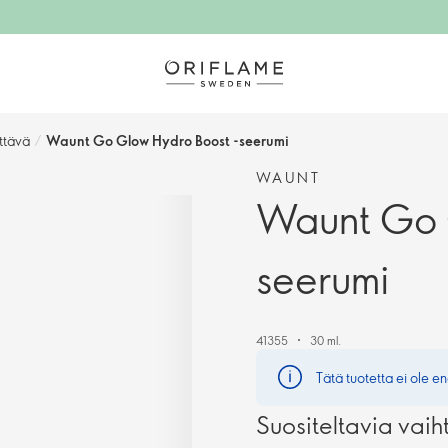
yttävä
/
Waunt Go Glow Hydro Boost -seerumi
WAUNT
Waunt Go 
seerumi
41355
30 ml.
Tätä tuotetta ei ole en
Suositeltavia vaih