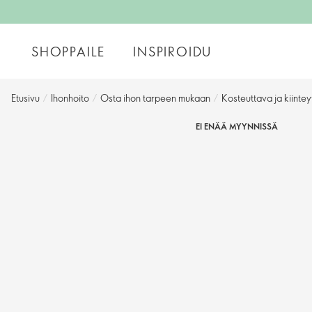
SHOPPAILE
INSPIROIDU
Etusivu
/
Ihonhoito
/
Osta ihon tarpeen mukaan
/
Kosteuttava ja kiinte
EI ENÄÄ MYYNNISSÄ