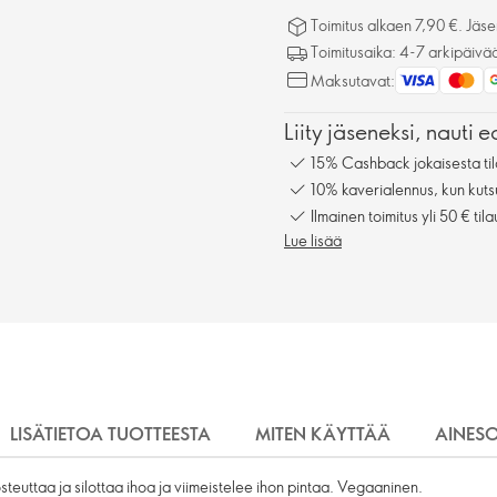
Toimitus alkaen 7,90 €. Jäseni
Toimitusaika: 4-7 arkipäivä
Maksutavat:
Liity jäseneksi, nauti e
15% Cashback jokaisesta til
10% kaverialennus, kun kuts
Ilmainen toimitus yli 50 € tila
Lue lisää
LISÄTIETOA TUOTTEESTA
MITEN KÄYTTÄÄ
AINES
steuttaa ja silottaa ihoa ja viimeistelee ihon pintaa. Vegaaninen.