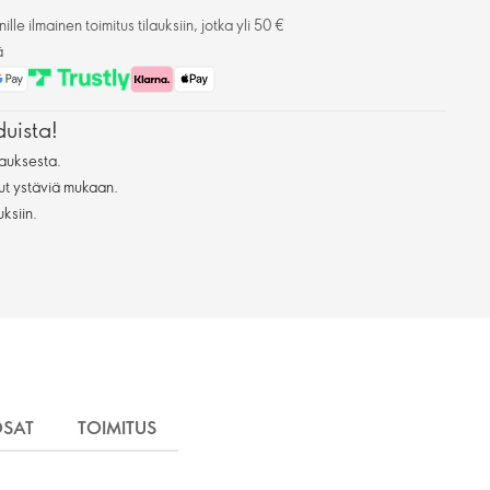
lle ilmainen toimitus tilauksiin, jotka yli 50 €
ä
duista!
auksesta.
ut ystäviä mukaan.
uksiin.
OSAT
TOIMITUS