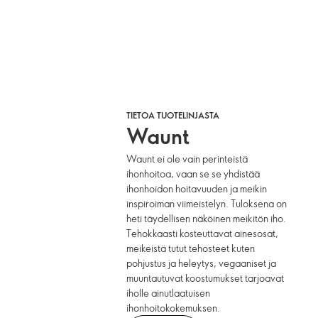
TIETOA TUOTELINJASTA
Waunt
Waunt ei ole vain perinteistä
ihonhoitoa, vaan se se yhdistää
ihonhoidon hoitavuuden ja meikin
inspiroiman viimeistelyn. Tuloksena on
heti täydellisen näköinen meikitön iho.
Tehokkaasti kosteuttavat ainesosat,
meikeistä tutut tehosteet kuten
pohjustus ja heleytys, vegaaniset ja
muuntautuvat koostumukset tarjoavat
iholle ainutlaatuisen
ihonhoitokokemuksen.