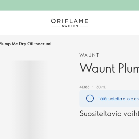
lump Me Dry Oil -seerumi
WAUNT
Waunt Plum
41383
30 ml.
Tätä tuotetta ei ole en
Suositeltavia vaih