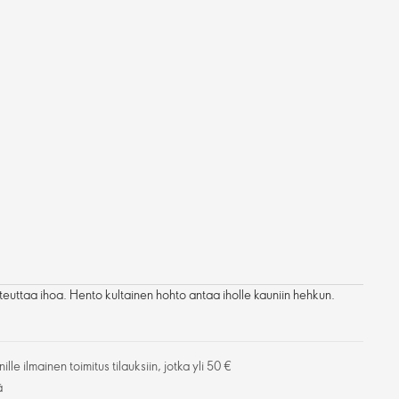
teuttaa ihoa. Hento kultainen hohto antaa iholle kauniin hehkun.
lle ilmainen toimitus tilauksiin, jotka yli 50 €
ä