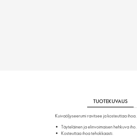
TUOTEKUVAUS
Kuivaöljyseerumi ravitsee ja kosteuttaa ihoa
Täyteläinen ja elinvoimaisen hehkuva iho.
Kosteuttaa ihoa tehokkaasti.