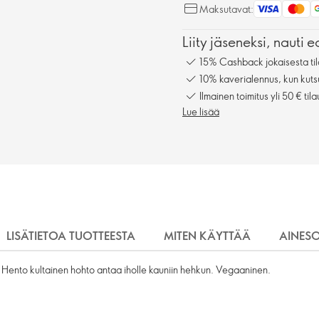
Maksutavat:
Liity jäseneksi, nauti e
15% Cashback jokaisesta til
10% kaverialennus, kun kuts
Ilmainen toimitus yli 50 € tila
Lue lisää
LISÄTIETOA TUOTTEESTA
MITEN KÄYTTÄÄ
AINES
. Hento kultainen hohto antaa iholle kauniin hehkun. Vegaaninen.