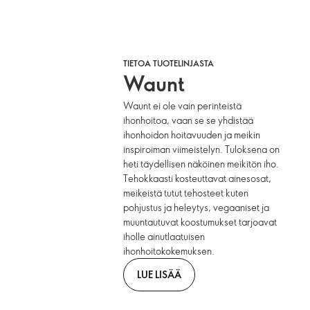
TIETOA TUOTELINJASTA
Waunt
Waunt ei ole vain perinteistä
ihonhoitoa, vaan se se yhdistää
ihonhoidon hoitavuuden ja meikin
inspiroiman viimeistelyn. Tuloksena on
heti täydellisen näköinen meikitön iho.
Tehokkaasti kosteuttavat ainesosat,
meikeistä tutut tehosteet kuten
pohjustus ja heleytys, vegaaniset ja
muuntautuvat koostumukset tarjoavat
iholle ainutlaatuisen
ihonhoitokokemuksen.
LUE LISÄÄ