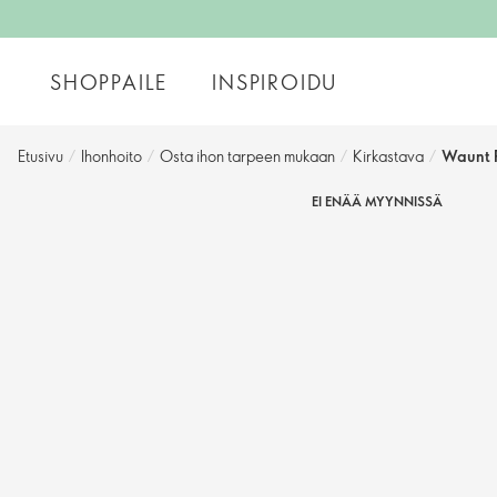
SHOPPAILE
INSPIROIDU
Etusivu
/
Ihonhoito
/
Osta ihon tarpeen mukaan
/
Kirkastava
/
Waunt P
EI ENÄÄ MYYNNISSÄ