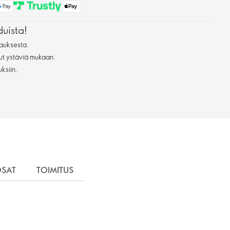
duista!
auksesta.
ut ystäviä mukaan.
uksiin.
OSAT
TOIMITUS