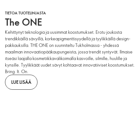
TIETOA TUOTELINJASTA
The ONE
Kehittynyt teknologia ja uusimmat koostumukset. Erotu joukosta
trendikkäillä sävyillä, korkeapigmenttisyydellä ja tyylikkäillä design-
pakkauksilla. THE ONE on suunniteltu Tukholmassa - yhdessä
maailman innovaatiopääkaupungeista, jossa trendit syntyvät. Ilmaise
itseäsi laajalla kosmetiikkavalikoimalla kasvoille, silmille, huulille ja
kynsille. Tyylikkäät uudet sävyt kohtaavat innovatiiviset koostumukset.
Bring. It. On.
LUE LISÄÄ