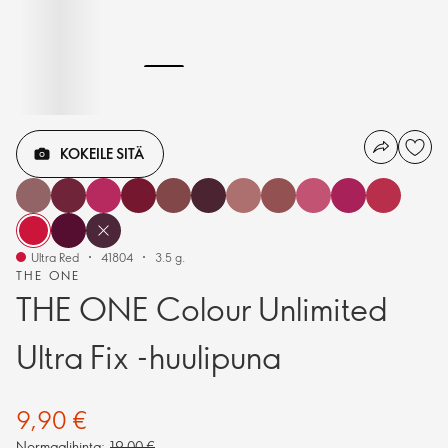
KOKEILE SITÄ
Ultra Red
41804
3.5 g.
THE ONE
THE ONE Colour Unlimited
Ultra Fix -huulipuna
9,90 €
Normaalihinta:
19,00 €