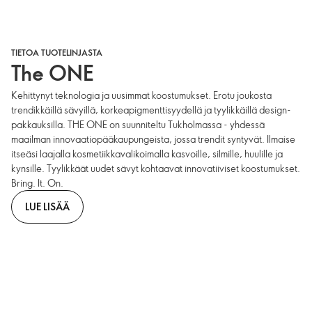
TIETOA TUOTELINJASTA
The ONE
Kehittynyt teknologia ja uusimmat koostumukset. Erotu joukosta
trendikkäillä sävyillä, korkeapigmenttisyydellä ja tyylikkäillä design-
pakkauksilla. THE ONE on suunniteltu Tukholmassa - yhdessä
maailman innovaatiopääkaupungeista, jossa trendit syntyvät. Ilmaise
itseäsi laajalla kosmetiikkavalikoimalla kasvoille, silmille, huulille ja
kynsille. Tyylikkäät uudet sävyt kohtaavat innovatiiviset koostumukset.
Bring. It. On.
LUE LISÄÄ