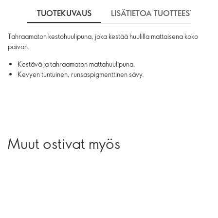
TUOTEKUVAUS
LISÄTIETOA TUOTTEESTA
Tahraamaton kestohuulipuna, joka kestää huulilla mattaisena koko
päivän.
Kestävä ja tahraamaton mattahuulipuna.
Kevyen tuntuinen, runsaspigmenttinen sävy.
Muut ostivat myös