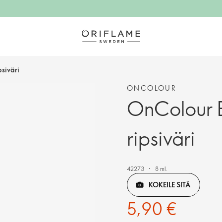
siväri
ONCOLOUR
OnColour B
ripsiväri
42273
8 ml.
KOKEILE SITÄ
5,90 €