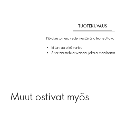
TUOTEKUVAUS
Pitkäkestoinen, vedenkestävä ja tuuheuttava 
Ei tahraa eikä varise.
Sisältää mehiläisvahaa, joka auttaa hoita
Muut ostivat myös