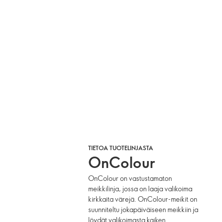
TIETOA TUOTELINJASTA
OnColour
OnColour on vastustamaton
meikkilinja, jossa on laaja valikoima
kirkkaita värejä. OnColour-meikit on
suunniteltu jokapäiväiseen meikkiin ja
löydät valikoimasta kaiken