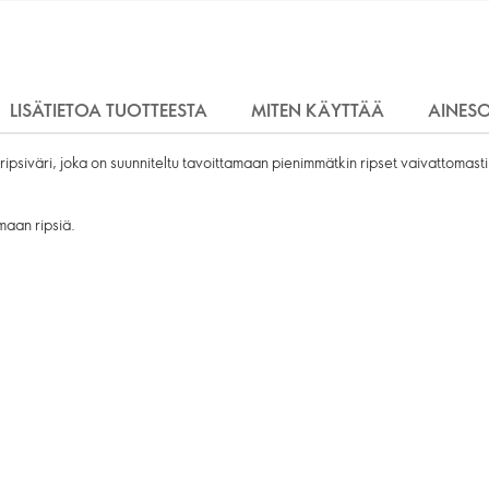
LISÄTIETOA TUOTTEESTA
MITEN KÄYTTÄÄ
AINES
ripsiväri, joka on suunniteltu tavoittamaan pienimmätkin ripset vaivattomas
maan ripsiä.