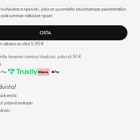
tuuheuttava ripsiväri, joka on suunniteltu tavoittamaan pienimmätkin
n paksumman näköiset ripset.
OSTA
än aikana on ollut 5,90 €
lle ilmainen toimitus tilauksiin, jotka yli 50 €
ä
duista!
auksesta.
ut ystäviä mukaan.
uksiin.