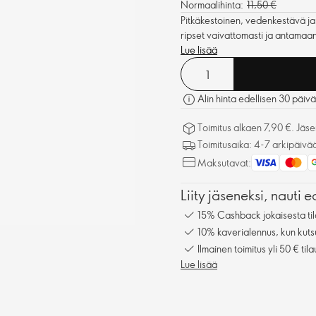
Normaalihinta:
11,50 €
Pitkäkestoinen, vedenkestävä ja 
ripset vaivattomasti ja antamaa
Lue lisää
Alin hinta edellisen 30 päiv
Toimitus alkaen 7,90 €. Jäseni
Toimitusaika: 4-7 arkipäivä
Maksutavat:
Liity jäseneksi, nauti e
15% Cashback jokaisesta til
10% kaverialennus, kun kuts
Ilmainen toimitus yli 50 € tila
Lue lisää