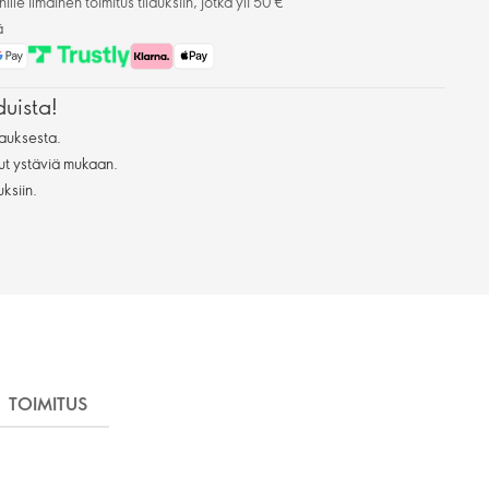
lle ilmainen toimitus tilauksiin, jotka yli 50 €
ä
duista!
auksesta.
ut ystäviä mukaan.
uksiin.
TOIMITUS