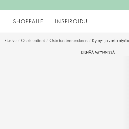
SHOPPAILE
INSPIROIDU
Etusivu
/
Oheistuotteet
/
Osta tuotteen mukaan
/
Kylpy- ja vartalotyök
EI ENÄÄ MYYNNISSÄ