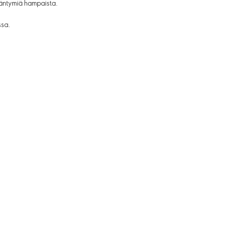
äntymiä hampaista.
ssa.