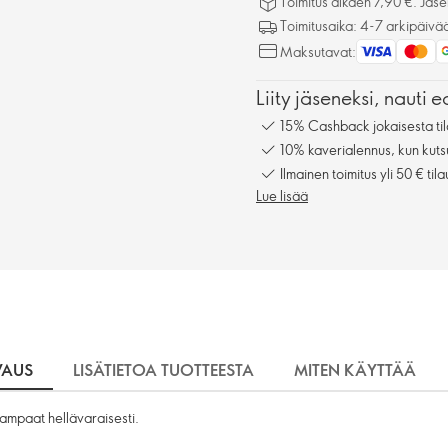
Toimitus alkaen 7,90 €. Jäseni
Toimitusaika: 4-7 arkipäivä
Maksutavat:
Liity jäseneksi, nauti e
15% Cashback jokaisesta til
10% kaverialennus, kun kuts
Ilmainen toimitus yli 50 € tila
Lue lisää
VAUS
LISÄTIETOA TUOTTEESTA
MITEN KÄYTTÄÄ
mpaat hellävaraisesti.