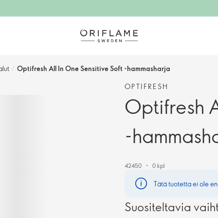
alut
/
Optifresh All In One Sensitive Soft -hammasharja
OPTIFRESH
Optifresh A
-hammasha
42450
0 kpl
Tätä tuotetta ei ole en
Suositeltavia vaih