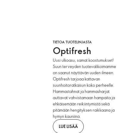
TIETOA TUOTELINJASTA
Optifresh
Uusi ulkoasu, samat koostumukset!
Suun terveyden tuotevalikoimamme
on saanut näyttävän uuden ilmeen.
Optifresh tarjoaa kattavan
suunhoitoratkaisun koko perheelle.
Hammastahnat ja hammasharjat
auttavat vahvistamaan hampaita ja
ehkäisemään reikiintymistä sekä
pitämään hengityksen raikkaana ja
hymyn kauniina.
LUE LISÄÄ