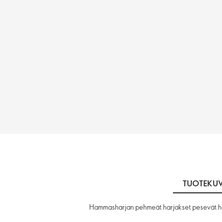
TUOTEKU
Hammasharjan pehmeät harjakset pesevät ha