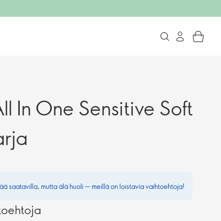
ll In One Sensitive Soft
rja
ää saatavilla, mutta älä huoli — meillä on loistavia vaihtoehtoja!
toehtoja