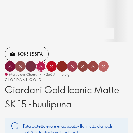
KOKEILE SITÄ
Marvelous Cherry
42669
3.8 g.
GIORDANI GOLD
Giordani Gold Iconic Matte
SK 15 -huulipuna
Tätä tuotetta ei ole enää saatavilla, mutta älä huoli —
meillä on loistavia vaihtoehtoja!