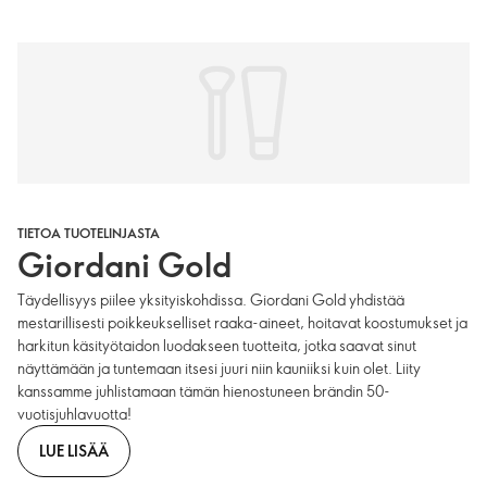
TIETOA TUOTELINJASTA
Giordani Gold
Täydellisyys piilee yksityiskohdissa. Giordani Gold yhdistää
mestarillisesti poikkeukselliset raaka-aineet, hoitavat koostumukset ja
harkitun käsityötaidon luodakseen tuotteita, jotka saavat sinut
näyttämään ja tuntemaan itsesi juuri niin kauniiksi kuin olet. Liity
kanssamme juhlistamaan tämän hienostuneen brändin 50-
vuotisjuhlavuotta!
LUE LISÄÄ