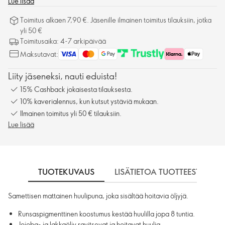
Lue lisää
Toimitus alkaen 7,90 €. Jäsenille ilmainen toimitus tilauksiin, jotka
yli 50 €
Toimitusaika: 4-7 arkipäivää
Maksutavat:
Liity jäseneksi, nauti eduista!
15% Cashback jokaisesta tilauksesta.
10% kaverialennus, kun kutsut ystäviä mukaan.
Ilmainen toimitus yli 50 € tilauksiin.
Lue lisää
TUOTEKUVAUS
LISÄTIETOA TUOTTEESTA
Samettisen mattainen huulipuna, joka sisältää hoitavia öljyjä.
Runsaspigmenttinen koostumus kestää huulilla jopa 8 tuntia.
Jojoba- ja lakkaöljy ravitsevat ja hoitavat huulia.