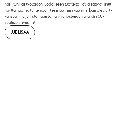
harkitun käsityötaidon luodakseen tuotteita, jotka saavat sinut
näyttämään ja tuntemaan itsesi juuri niin kauniiksi kuin olet. Liity
kanssamme juhlistamaan tämän hienostuneen brändin 50-
vuotisjuhlavuotta!
LUE LISÄÄ