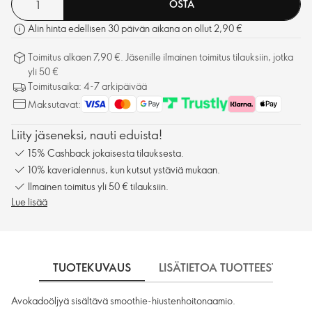
OSTA
Alin hinta edellisen 30 päivän aikana on ollut 2,90 €
Toimitus alkaen 7,90 €. Jäsenille ilmainen toimitus tilauksiin, jotka
yli 50 €
Toimitusaika: 4-7 arkipäivää
Maksutavat:
Liity jäseneksi, nauti eduista!
15% Cashback jokaisesta tilauksesta.
10% kaverialennus, kun kutsut ystäviä mukaan.
Ilmainen toimitus yli 50 € tilauksiin.
Lue lisää
TUOTEKUVAUS
LISÄTIETOA TUOTTEESTA
Avokadoöljyä sisältävä smoothie-hiustenhoitonaamio.