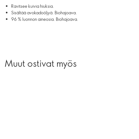
Ravitsee kuivia hiuksia.
Sisältää avokadoöljyä. Biohajoava.
96 % luonnon aineosia. Biohajoava.
Muut ostivat myös