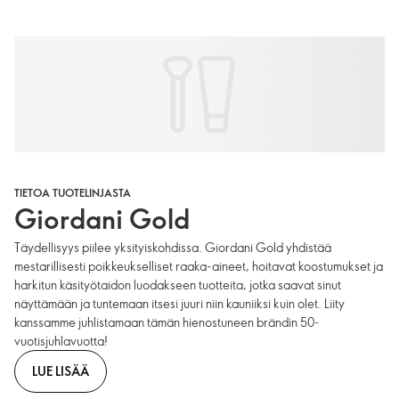
TIETOA TUOTELINJASTA
Giordani Gold
Täydellisyys piilee yksityiskohdissa. Giordani Gold yhdistää
mestarillisesti poikkeukselliset raaka-aineet, hoitavat koostumukset ja
harkitun käsityötaidon luodakseen tuotteita, jotka saavat sinut
näyttämään ja tuntemaan itsesi juuri niin kauniiksi kuin olet. Liity
kanssamme juhlistamaan tämän hienostuneen brändin 50-
vuotisjuhlavuotta!
LUE LISÄÄ