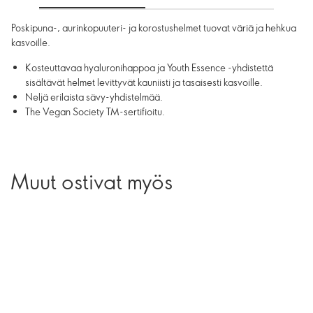
Poskipuna-, aurinkopuuteri- ja korostushelmet tuovat väriä ja hehkua
kasvoille.
Kosteuttavaa hyaluronihappoa ja Youth Essence -yhdistettä
sisältävät helmet levittyvät kauniisti ja tasaisesti kasvoille.
Neljä erilaista sävy-yhdistelmää.
The Vegan Society TM-sertifioitu.
Muut ostivat myös