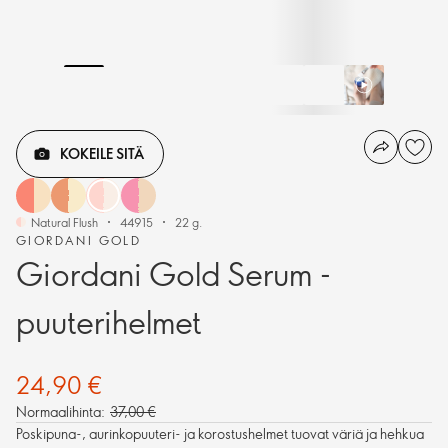
KOKEILE SITÄ
Natural Flush
44915
22 g.
GIORDANI GOLD
Giordani Gold Serum -
puuterihelmet
24,90 €
Normaalihinta:
37,00 €
Poskipuna-, aurinkopuuteri- ja korostushelmet tuovat väriä ja hehkua