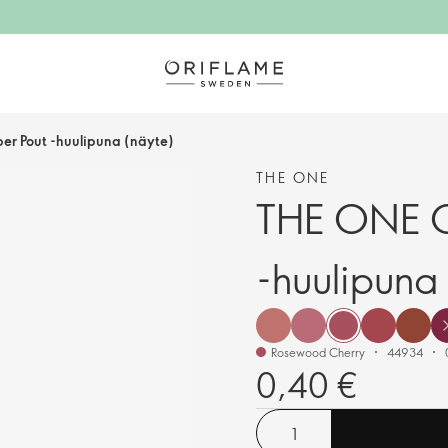
per Pout -huulipuna (näyte)
THE ONE
THE ONE Co
-huulipuna
Rosewood Cherry
44934
0,40 €