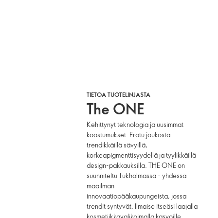
TIETOA TUOTELINJASTA
The ONE
Kehittynyt teknologia ja uusimmat
koostumukset. Erotu joukosta
trendikkäillä sävyillä,
korkeapigmenttisyydellä ja tyylikkäillä
design-pakkauksilla. THE ONE on
suunniteltu Tukholmassa - yhdessä
maailman
innovaatiopääkaupungeista, jossa
trendit syntyvät. Ilmaise itseäsi laajalla
kosmetiikkavalikoimalla kasvoille,