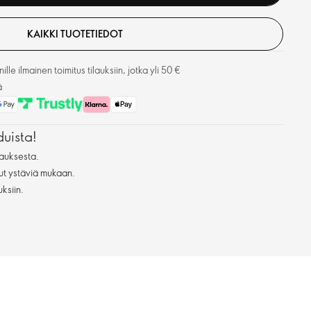
KAIKKI TUOTETIEDOT
lle ilmainen toimitus tilauksiin, jotka yli 50 €
ä
duista!
auksesta.
ut ystäviä mukaan.
uksiin.