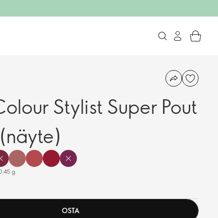
lour Stylist Super Pout
 (näyte)
0.45 g.
OSTA