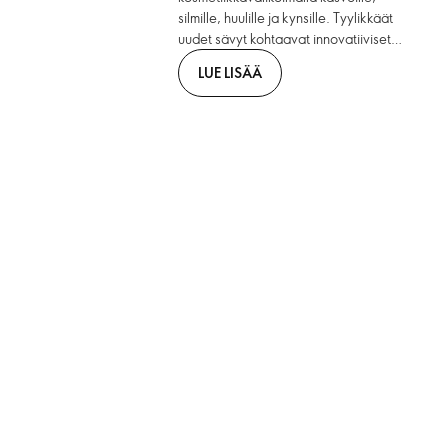
silmille, huulille ja kynsille. Tyylikkäät
uudet sävyt kohtaavat innovatiiviset
koostumukset. Bring. It. On.
LUE LISÄÄ