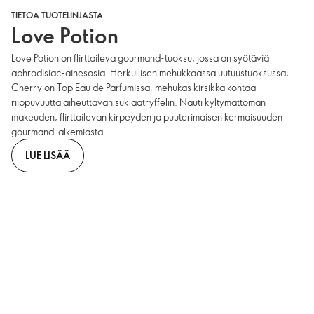
TIETOA TUOTELINJASTA
Love Potion
Love Potion on flirttaileva gourmand-tuoksu, jossa on syötäviä
aphrodisiac-ainesosia. Herkullisen mehukkaassa uutuustuoksussa,
Cherry on Top Eau de Parfumissa, mehukas kirsikka kohtaa
riippuvuutta aiheuttavan suklaatryffelin. Nauti kyltymättömän
makeuden, flirttailevan kirpeyden ja puuterimaisen kermaisuuden
gourmand-alkemiasta.
LUE LISÄÄ