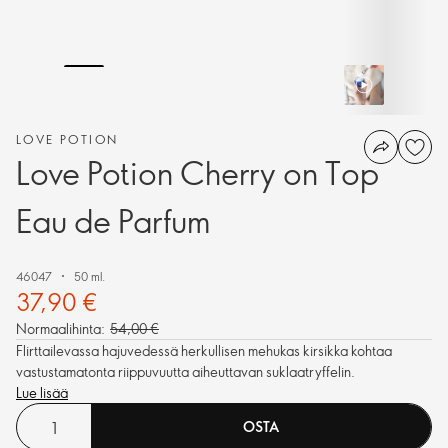
LOVE POTION
Love Potion Cherry on Top
Eau de Parfum
46047
50 ml.
37,90 €
Normaalihinta:
54,00 €
Flirttailevassa hajuvedessä herkullisen mehukas kirsikka kohtaa
vastustamatonta riippuvuutta aiheuttavan suklaatryffelin.
Lue lisää
OSTA