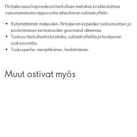
Flirttailevassa hajuvedessä herkullisen mehukas kirsikka kohtaa
vastustamatonta riippuvuutta aiheuttavan suklaatryffelin.
Kyltymättömän makeuden, flirttailevan kirpeiden tuoksunuottien ja
puuterimaisen kermaisuuden gourmand-alkemiaa.
Tuoksuu herkulliselta kirsikalta, suklaatryffeliltä ja huulipunan
tuoksunuotilta.
Tuoksuperhe: meripihkainen, hedelmäinen.
Muut ostivat myös