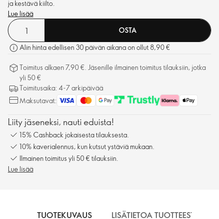
ja kestävä kiilto.
Lue lisää
OSTA
Alin hinta edellisen 30 päivän aikana on ollut 8,90 €
Toimitus alkaen 7,90 €. Jäsenille ilmainen toimitus tilauksiin, jotka
yli 50 €
Toimitusaika: 4-7 arkipäivää
Maksutavat:
Liity jäseneksi, nauti eduista!
15% Cashback jokaisesta tilauksesta.
10% kaverialennus, kun kutsut ystäviä mukaan.
Ilmainen toimitus yli 50 € tilauksiin.
Lue lisää
TUOTEKUVAUS
LISÄTIETOA TUOTTEESTA