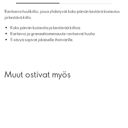
Ravitseva huulikiilto, jossa yhdistyvät koko päivän kestävä kosteutus
ja kestävä kiilto.
Koko päivän kosteutta ja kestävää kiiltoa.
Karitevoi ja granaattiomenauute ravitsevat huulia.
5 sävyä sopivat jokaiselle ihonvärille.
Muut ostivat myös