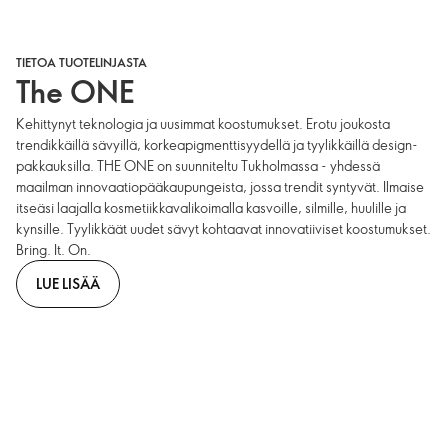
TIETOA TUOTELINJASTA
The ONE
Kehittynyt teknologia ja uusimmat koostumukset. Erotu joukosta
trendikkäillä sävyillä, korkeapigmenttisyydellä ja tyylikkäillä design-
pakkauksilla. THE ONE on suunniteltu Tukholmassa - yhdessä
maailman innovaatiopääkaupungeista, jossa trendit syntyvät. Ilmaise
itseäsi laajalla kosmetiikkavalikoimalla kasvoille, silmille, huulille ja
kynsille. Tyylikkäät uudet sävyt kohtaavat innovatiiviset koostumukset.
Bring. It. On.
LUE LISÄÄ