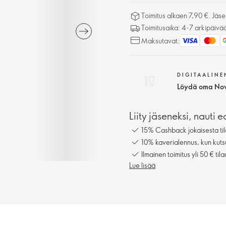
Toimitus alkaen 7,90 €. Jäseni
Toimitusaika: 4-7 arkipäivä
Maksutavat:
DIGITAALINE
Löydä oma Nova
Liity jäseneksi, nauti e
15% Cashback jokaisesta til
10% kaverialennus, kun kuts
Ilmainen toimitus yli 50 € tila
Lue lisää