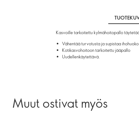
TUOTEKU
Kasvoille tarkoitettu kylmähoitopallo täytetä
Vähentää turvotusta ja supistaa ihohuokoi
Kotikasvohoitoon tarkoitettu jääpallo
Uudellenkäytettävä.
Muut ostivat myös