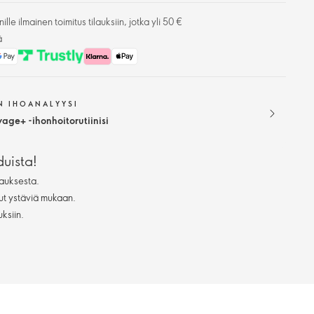
lle ilmainen toimitus tilauksiin, jotka yli 50 €
ä
N IHOANALYYSI
ge+ -ihonhoitorutiinisi
duista!
auksesta.
ut ystäviä mukaan.
uksiin.