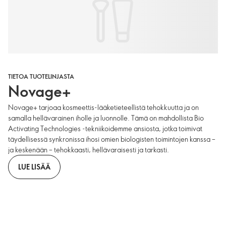
TIETOA TUOTELINJASTA
Novage+
Novage+ tarjoaa kosmeettis-lääketieteellistä tehokkuutta ja on
samalla hellävarainen iholle ja luonnolle. Tämä on mahdollista Bio
Activating Technologies -tekniikoidemme ansiosta, jotka toimivat
täydellisessä synkronissa ihosi omien biologisten toimintojen kanssa –
ja keskenään – tehokkaasti, hellävaraisesti ja tarkasti.
LUE LISÄÄ