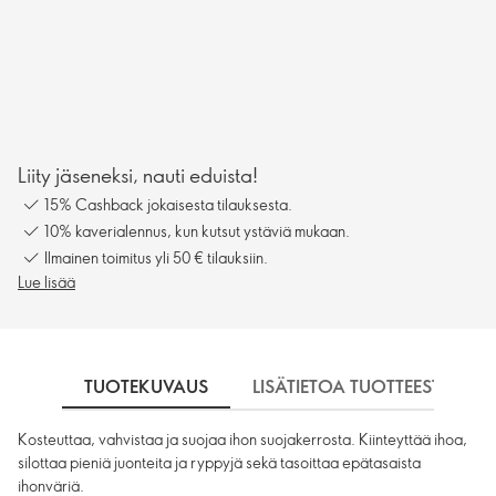
Liity jäseneksi, nauti eduista!
15% Cashback jokaisesta tilauksesta.
10% kaverialennus, kun kutsut ystäviä mukaan.
Ilmainen toimitus yli 50 € tilauksiin.
Lue lisää
TUOTEKUVAUS
LISÄTIETOA TUOTTEESTA
Kosteuttaa, vahvistaa ja suojaa ihon suojakerrosta. Kiinteyttää ihoa,
silottaa pieniä juonteita ja ryppyjä sekä tasoittaa epätasaista
ihonväriä.