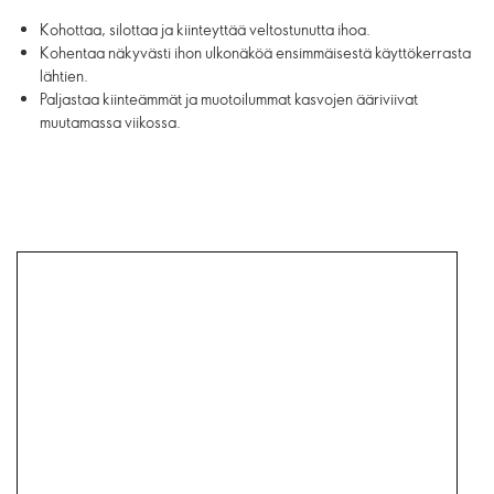
Kohottaa, silottaa ja kiinteyttää veltostunutta ihoa.
Kohentaa näkyvästi ihon ulkonäköä ensimmäisestä käyttökerrasta
lähtien.
Paljastaa kiinteämmät ja muotoilummat kasvojen ääriviivat
muutamassa viikossa.