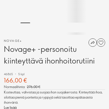
NOVAGE+
Novage+ -personoitu
kiinteyttävä ihonhoitorutiini
46865
5 kpl
166,00 €
Normaalihinta:
276,00 €
Kosteuttaa, vahvistaa ja suojaa ihon suojakerrosta. Kiinteyttää ihoa,
silottaa pieniä juonteita ja ryppyjä sekä tasoittaa epätasaista
ihonväriä.
Lue lisää