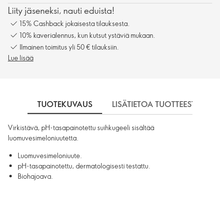
Liity jäseneksi, nauti eduista!
15% Cashback jokaisesta tilauksesta.
10% kaverialennus, kun kutsut ystäviä mukaan.
Ilmainen toimitus yli 50 € tilauksiin.
Lue lisää
TUOTEKUVAUS
LISÄTIETOA TUOTTEESTA
Virkistävä, pH-tasapainotettu suihkugeeli sisältää
luomuvesimeloniuutetta.
Luomuvesimeloniuute.
pH-tasapainotettu, dermatologisesti testattu.
Biohajoava.