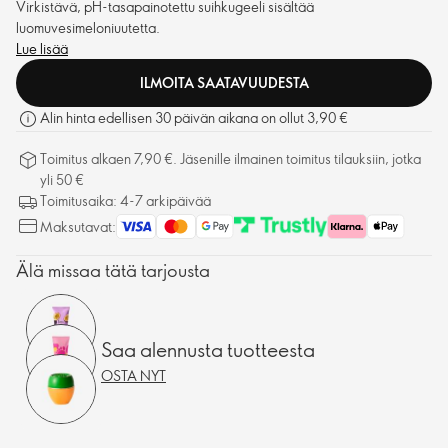
Virkistävä, pH-tasapainotettu suihkugeeli sisältää
luomuvesimeloniuutetta.
Lue lisää
ILMOITA SAATAVUUDESTA
Alin hinta edellisen 30 päivän aikana on ollut 3,90 €
Toimitus alkaen 7,90 €. Jäsenille ilmainen toimitus tilauksiin, jotka
yli 50 €
Toimitusaika: 4-7 arkipäivää
Maksutavat:
Älä missaa tätä tarjousta
Saa alennusta tuotteesta
OSTA NYT