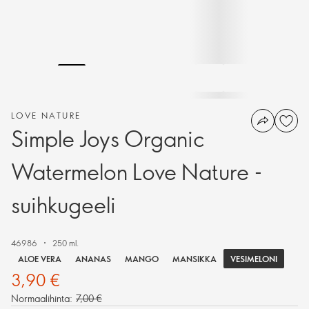
LOVE NATURE
Simple Joys Organic
Watermelon Love Nature -
suihkugeeli
46986
250 ml.
VESIMELONI
ALOE VERA
ANANAS
MANGO
MANSIKKA
3,90 €
Normaalihinta:
7,00 €