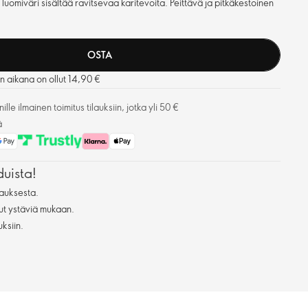
uomiväri sisältää ravitsevaa karitevoita. Peittävä ja pitkäkestoinen
OSTA
än aikana on ollut 14,90 €
lle ilmainen toimitus tilauksiin, jotka yli 50 €
ä
duista!
auksesta.
ut ystäviä mukaan.
uksiin.