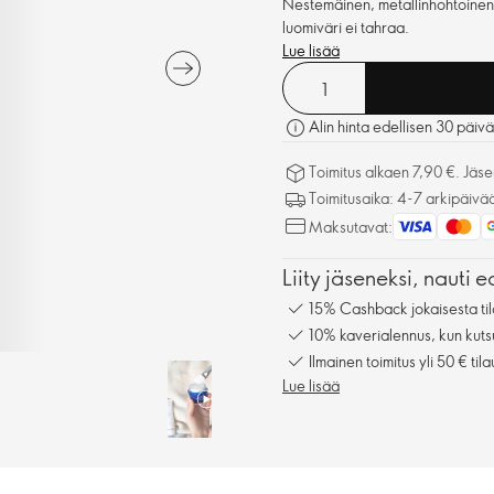
Nestemäinen, metallinhohtoinen l
luomiväri ei tahraa.
Lue lisää
Alin hinta edellisen 30 päiv
Toimitus alkaen 7,90 €. Jäseni
Toimitusaika: 4-7 arkipäivä
Maksutavat:
Liity jäseneksi, nauti e
15% Cashback jokaisesta til
10% kaverialennus, kun kuts
Ilmainen toimitus yli 50 € tila
Lue lisää