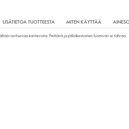
LISÄTIETOA TUOTTEESTA
MITEN KÄYTTÄÄ
AINES
ltää ravitsevaa karitevoita. Peittävä ja pitkäkestoinen luomiväri ei tahraa.