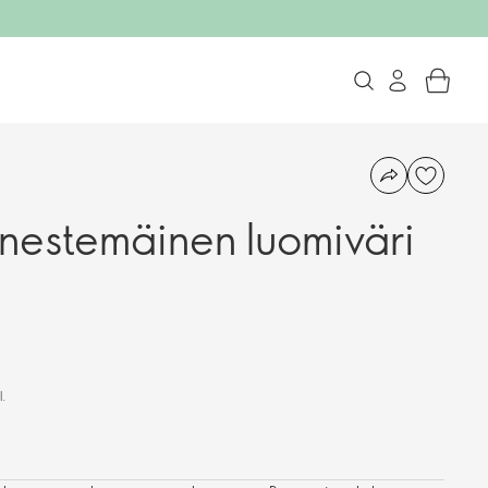
estemäinen luomiväri
l.