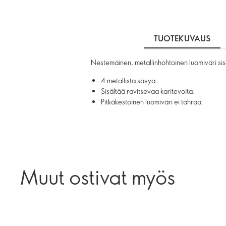
TUOTEKUVAUS
Nestemäinen, metallinhohtoinen luomiväri sisä
4 metallista sävyä.
Sisältää ravitsevaa karitevoita.
Pitkäkestoinen luomiväri ei tahraa.
Muut ostivat myös