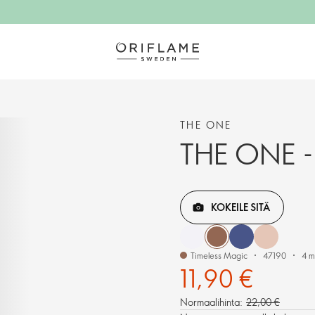
THE ONE
THE ONE -n
KOKEILE SITÄ
Timeless Magic
47190
4 m
11,90 €
Normaalihinta:
22,00 €