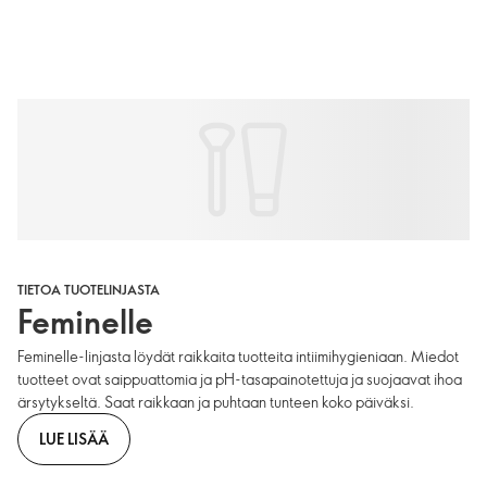
TIETOA TUOTELINJASTA
Feminelle
Feminelle-linjasta löydät raikkaita tuotteita intiimihygieniaan. Miedot
tuotteet ovat saippuattomia ja pH-tasapainotettuja ja suojaavat ihoa
ärsytykseltä. Saat raikkaan ja puhtaan tunteen koko päiväksi.
LUE LISÄÄ