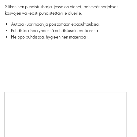
Silikoninen puhdistusharja, jossa on pienet, pehmeät harjakset
kasvojen vaikeasti puhdistettaville alueille.
Auttaa kuorimaan ja poistamaan epäpuhtauksia.
Puhdistaa ihoa yhdessä puhdistusaineen kanssa.
Helppo puhdistaa, hygieeninen materiaali.