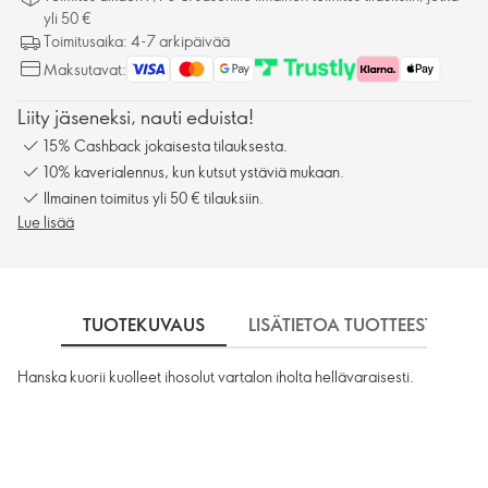
yli 50 €
Toimitusaika: 4-7 arkipäivää
Maksutavat:
Liity jäseneksi, nauti eduista!
15% Cashback jokaisesta tilauksesta.
10% kaverialennus, kun kutsut ystäviä mukaan.
Ilmainen toimitus yli 50 € tilauksiin.
Lue lisää
TUOTEKUVAUS
LISÄTIETOA TUOTTEESTA
Hanska kuorii kuolleet ihosolut vartalon iholta hellävaraisesti.