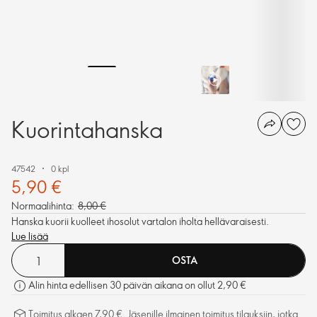
Kuorintahanska
47542
0 kpl
5,90 €
Normaalihinta:
8,00 €
Hanska kuorii kuolleet ihosolut vartalon iholta hellävaraisesti.
Lue lisää
OSTA
Alin hinta edellisen 30 päivän aikana on ollut 2,90 €
Toimitus alkaen 7,90 €. Jäsenille ilmainen toimitus tilauksiin, jotka