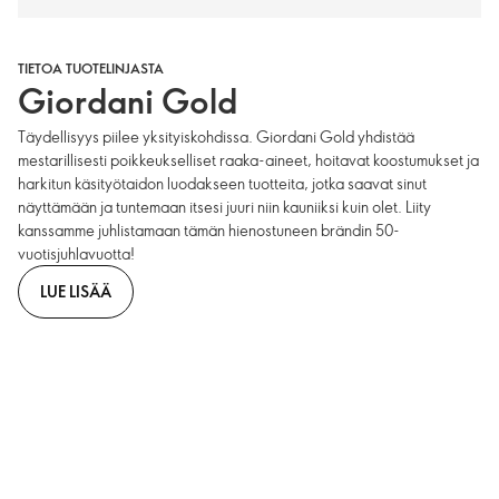
TIETOA TUOTELINJASTA
Giordani Gold
Täydellisyys piilee yksityiskohdissa. Giordani Gold yhdistää
mestarillisesti poikkeukselliset raaka-aineet, hoitavat koostumukset ja
harkitun käsityötaidon luodakseen tuotteita, jotka saavat sinut
näyttämään ja tuntemaan itsesi juuri niin kauniiksi kuin olet. Liity
kanssamme juhlistamaan tämän hienostuneen brändin 50-
vuotisjuhlavuotta!
LUE LISÄÄ