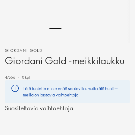
GIORDANI GOLD
Giordani Gold -meikkilaukku
47556
0 kpl
Tätä tuotetta ei ole enää saatavilla, mutta älä huoli —
meillä on loistavia vaihtoehtoja!
Suositeltavia vaihtoehtoja