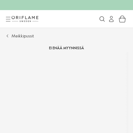
Meikkipussit​
EI ENÄÄ MYYNNISSÄ