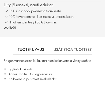
Liity jäseneksi, nauti eduista!
15% Cashback jokaisesta tilauksesta.
10% kaverialennus, kun kutsut ystäviä mukaan.
Ilmainen toimitus yli 50 € tilauksiin.
Lue lisää
TUOTEKUVAUS
LISÄTIETOA TUOTTEESTA
Beigen värisessä meikkilaukussa on kullanvärisiä yksityiskohtia.
Tyylikäs kuviointi.
Kohokuvioitu GG-logo edessä.
Iso lokero ja joustavat sivellinlenkit.