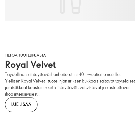
TIETOA TUOTELINJASTA
Royal Velvet
Täydellinen kiinteyttävä ihonhoitorutiini 40+ -vuotiaille naisille.
Ylellisen Royal Velvet -tuotelinjan iiriksen kukkaa sisältävät täyteläiset
ja aistikkaat koostumukset kiinteyttävät, vahvistavat ja kosteuttavat
ihoa intensiivisesti.
LUE LISÄÄ