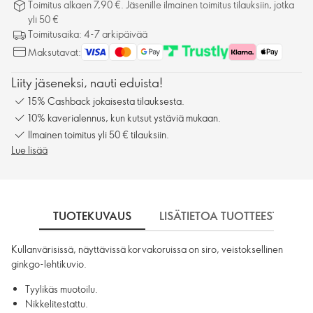
Toimitus alkaen 7,90 €. Jäsenille ilmainen toimitus tilauksiin, jotka
yli 50 €
Toimitusaika: 4-7 arkipäivää
Maksutavat:
Liity jäseneksi, nauti eduista!
15% Cashback jokaisesta tilauksesta.
10% kaverialennus, kun kutsut ystäviä mukaan.
Ilmainen toimitus yli 50 € tilauksiin.
Lue lisää
TUOTEKUVAUS
LISÄTIETOA TUOTTEESTA
Kullanvärisissä, näyttävissä korvakoruissa on siro, veistoksellinen
ginkgo-lehtikuvio.
Tyylikäs muotoilu.
Nikkelitestattu.