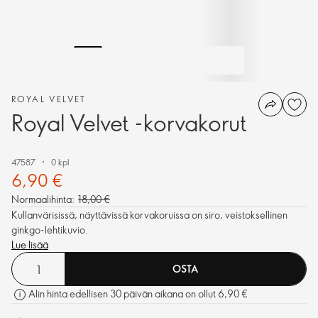
ROYAL VELVET
Royal Velvet -korvakorut
47587
0 kpl
6,90 €
Normaalihinta:
18,00 €
Kullanvärisissä, näyttävissä korvakoruissa on siro, veistoksellinen
ginkgo-lehtikuvio.
Lue lisää
OSTA
Alin hinta edellisen 30 päivän aikana on ollut 6,90 €