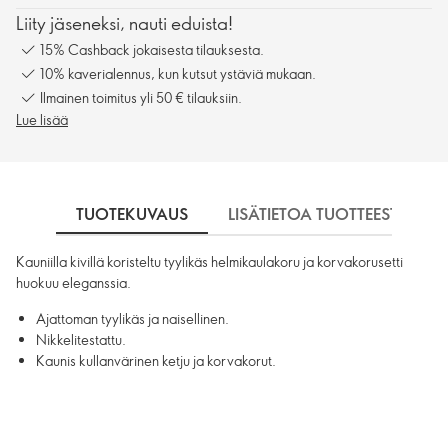
Liity jäseneksi, nauti eduista!
15% Cashback jokaisesta tilauksesta.
10% kaverialennus, kun kutsut ystäviä mukaan.
Ilmainen toimitus yli 50 € tilauksiin.
Lue lisää
TUOTEKUVAUS
LISÄTIETOA TUOTTEESTA
Kauniilla kivillä koristeltu tyylikäs helmikaulakoru ja korvakorusetti
huokuu eleganssia.
Ajattoman tyylikäs ja naisellinen.
Nikkelitestattu.
Kaunis kullanvärinen ketju ja korvakorut.