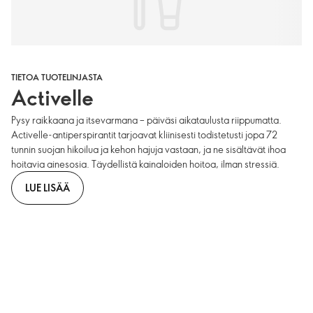
TIETOA TUOTELINJASTA
Activelle
Pysy raikkaana ja itsevarmana – päiväsi aikataulusta riippumatta.
Activelle-antiperspirantit tarjoavat kliinisesti todistetusti jopa 72
tunnin suojan hikoilua ja kehon hajuja vastaan, ja ne sisältävät ihoa
hoitavia ainesosia. Täydellistä kainaloiden hoitoa, ilman stressiä.
LUE LISÄÄ