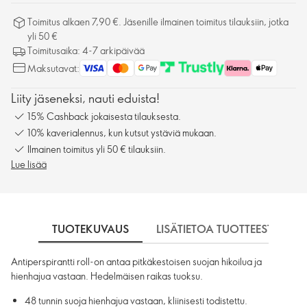
Toimitus alkaen 7,90 €. Jäsenille ilmainen toimitus tilauksiin, jotka
yli 50 €
Toimitusaika: 4-7 arkipäivää
Maksutavat:
Liity jäseneksi, nauti eduista!
15% Cashback jokaisesta tilauksesta.
10% kaverialennus, kun kutsut ystäviä mukaan.
Ilmainen toimitus yli 50 € tilauksiin.
Lue lisää
TUOTEKUVAUS
LISÄTIETOA TUOTTEESTA
Antiperspirantti roll-on antaa pitkäkestoisen suojan hikoilua ja
hienhajua vastaan. Hedelmäisen raikas tuoksu.
48 tunnin suoja hienhajua vastaan, kliinisesti todistettu.