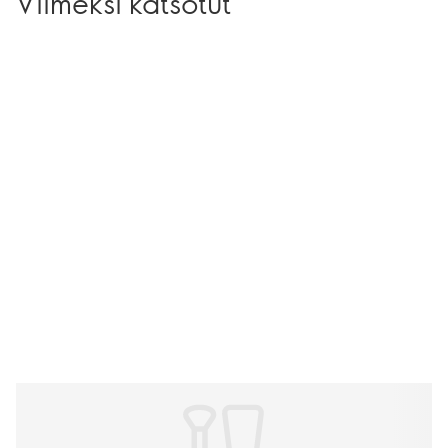
Viimeksi katsotut