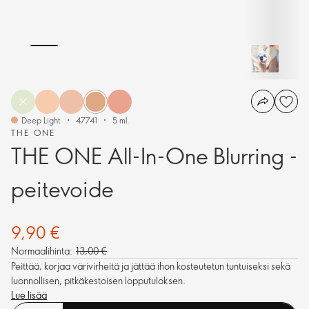
Deep Light
47741
5 ml.
THE ONE
THE ONE All-In-One Blurring -
peitevoide
9,90 €
Normaalihinta:
13,00 €
Peittää, korjaa värivirheitä ja jättää ihon kosteutetun tuntuiseksi sekä
luonnollisen, pitkäkestoisen lopputuloksen.
Lue lisää