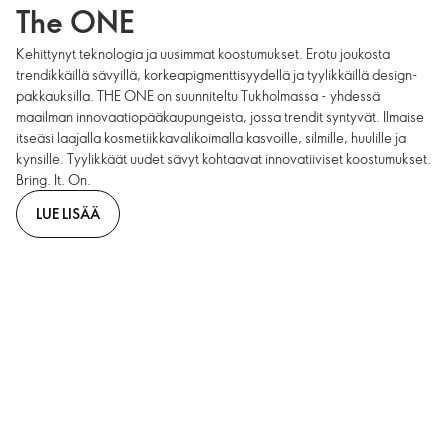
The ONE
Kehittynyt teknologia ja uusimmat koostumukset. Erotu joukosta
trendikkäillä sävyillä, korkeapigmenttisyydellä ja tyylikkäillä design-
pakkauksilla. THE ONE on suunniteltu Tukholmassa - yhdessä
maailman innovaatiopääkaupungeista, jossa trendit syntyvät. Ilmaise
itseäsi laajalla kosmetiikkavalikoimalla kasvoille, silmille, huulille ja
kynsille. Tyylikkäät uudet sävyt kohtaavat innovatiiviset koostumukset.
Bring. It. On.
LUE LISÄÄ