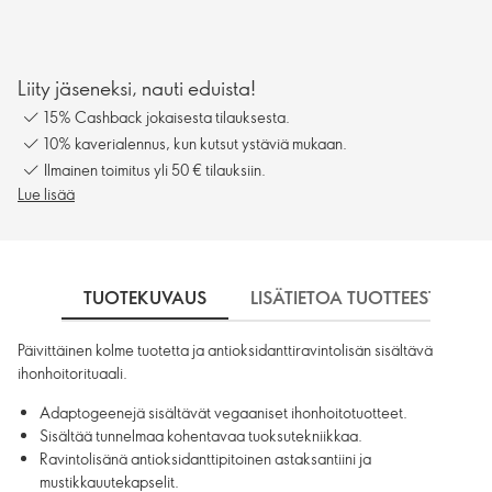
Liity jäseneksi, nauti eduista!
15% Cashback jokaisesta tilauksesta.
10% kaverialennus, kun kutsut ystäviä mukaan.
Ilmainen toimitus yli 50 € tilauksiin.
Lue lisää
TUOTEKUVAUS
LISÄTIETOA TUOTTEESTA
Päivittäinen kolme tuotetta ja antioksidanttiravintolisän sisältävä
ihonhoitorituaali.
Adaptogeenejä sisältävät vegaaniset ihonhoitotuotteet.
Sisältää tunnelmaa kohentavaa tuoksutekniikkaa.
Ravintolisänä antioksidanttipitoinen astaksantiini ja
mustikkauutekapselit.