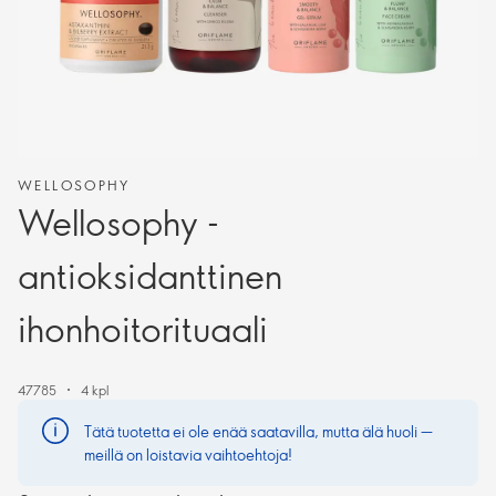
WELLOSOPHY
Wellosophy -
antioksidanttinen
ihonhoitorituaali
47785
4 kpl
Tätä tuotetta ei ole enää saatavilla, mutta älä huoli —
meillä on loistavia vaihtoehtoja!