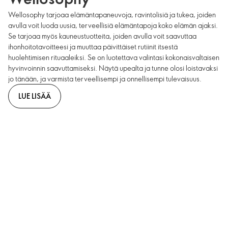
Wellosophy tarjoaa elämäntapaneuvoja, ravintolisiä ja tukea, joiden
avulla voit luoda uusia, terveellisiä elämäntapoja koko elämän ajaksi.
Se tarjoaa myös kauneustuotteita, joiden avulla voit saavuttaa
ihonhoitotavoitteesi ja muuttaa päivittäiset rutiinit itsestä
huolehtimisen rituaaleiksi. Se on luotettava valintasi kokonaisvaltaisen
hyvinvoinnin saavuttamiseksi. Näytä upealta ja tunne olosi loistavaksi
jo tänään, ja varmista terveellisempi ja onnellisempi tulevaisuus.
LUE LISÄÄ